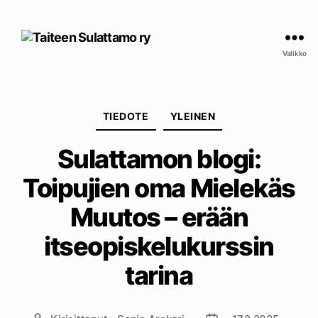
Taiteen
Sulattamo
Valikko
ry
Kategoriat
TIEDOTE
YLEINEN
Sulattamon blogi:
Toipujien oma Mielekäs
Muutos – erään
itseopiskelukurssin
tarina