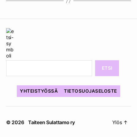
ETSI
YHTEISTYÖSSÄ
TIETOSUOJASELOSTE
© 2026
Taiteen Sulattamo ry
Ylös
↑