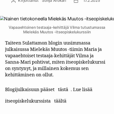
Kirjoittanut
Sonja Arokari
17.2.2025
Kirjoittaja
Julkaisupäivämäärä
Vapaaehtoinen testaaja-kehittäjä Vilma tutustumassa
Mielekäs Muutos -itseopiskelukurssiin
Taiteen Sulattamon blogin uusimmassa
julkaisussa Mielekäs Muutos -tiimin Maria ja
vapaaehtoiset testaaja-kehittäjät Vilma ja
Sanna-Mari pohtivat, miten itseopiskelukurssi
on syntynyt, ja millainen kokemus sen
kehittäminen on ollut.
Blogijulkaisuun pääset
tästä
. Lue lisää
itseopiskelukurssista
täältä