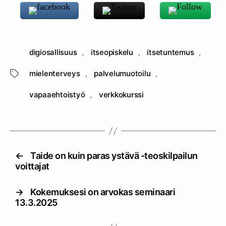
digiosallisuus
,
itseopiskelu
,
itsetuntemus
,
mielenterveys
,
palvelumuotoilu
,
Avainsanat
vapaaehtoistyö
,
verkkokurssi
←
Taide on kuin paras ystävä -teoskilpailun
voittajat
→
Kokemuksesi on arvokas seminaari
13.3.2025