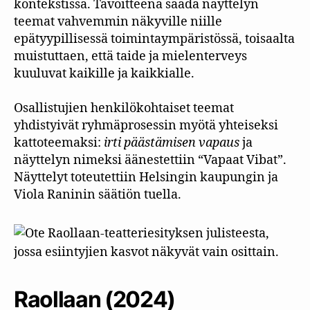
kontekstissa. Tavoitteena saada näyttelyn
teemat vahvemmin näkyville niille
epätyypillisessä toimintaympäristössä, toisaalta
muistuttaen, että taide ja mielenterveys
kuuluvat kaikille ja kaikkialle.
Osallistujien henkilökohtaiset teemat
yhdistyivät ryhmäprosessin myötä yhteiseksi
kattoteemaksi:
irti päästämisen vapaus
ja
näyttelyn nimeksi äänestettiin “Vapaat Vibat”.
Näyttelyt toteutettiin Helsingin kaupungin ja
Viola Raninin säätiön tuella.
Raollaan (2024)