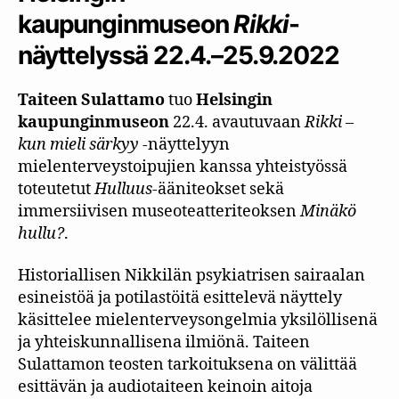
kaupunginmuseon
Rikki
-
näyttelyssä
22.4.–25.9.2022
Taiteen Sulattamo
tuo
Helsingin
kaupunginmuseon
22.4. avautuvaan
Rikki –
kun mieli särkyy
-näyttelyyn
mielenterveystoipujien kanssa yhteistyössä
toteutetut
Hulluus
-ääniteokset sekä
immersiivisen museoteatteriteoksen
Minäkö
hullu?
.
Historiallisen Nikkilän psykiatrisen sairaalan
esineistöä ja potilastöitä esittelevä näyttely
käsittelee mielenterveysongelmia yksilöllisenä
ja yhteiskunnallisena ilmiönä. Taiteen
Sulattamon teosten tarkoituksena on välittää
esittävän ja audiotaiteen keinoin aitoja