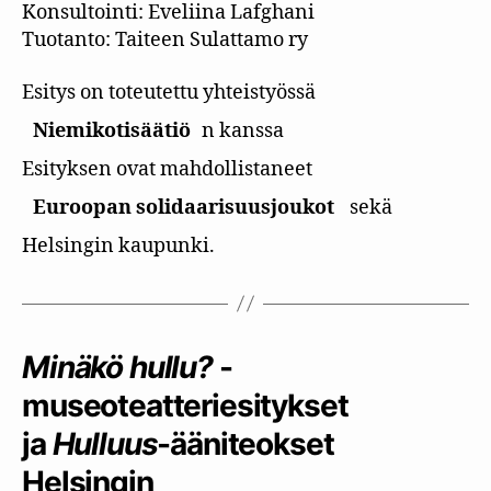
Konsultointi: Eveliina Lafghani
Tuotanto: Taiteen Sulattamo ry
Esitys on toteutettu yhteistyössä
Niemikotisäätiö
n kanssa
Esityksen ovat mahdollistaneet
Euroopan solidaarisuusjoukot
sekä
Helsingin kaupunki.
Minäkö hullu?
-
museoteatteriesitykset
ja
Hulluus
-ääniteokset
Helsingin