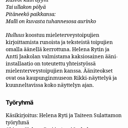
Kasvot kuin dyyni
Tai ullakon pölyä
Pitäneekö paikkansa:
Malli on kuvasta tuhannesosa aurinko
Hulluus
koostuu mieleterveystoipujien
kirjoittamista runoista ja teksteistä toipujien
omalla äänellä kerrottuna. Helena Rytin ja
Antti Jaakolan valmistama kaksiosainen ääni-
installaatio on toteutettu yhteistyössä
mielenterveystoipujien kanssa. Ääniteokset
ovat osa kaupunginmuseon Rikki-näyttelyä ja
kuunneltavissa koko näyttelyn ajan.
Työryhmä
Käsikirjoitus: Helena Ryti ja Taiteen Sulattamon
työryhmä