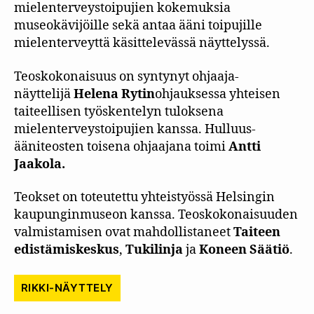
mielenterveystoipujien kokemuksia
museokävijöille sekä antaa ääni toipujille
mielenterveyttä käsittelevässä näyttelyssä.
Teoskokonaisuus on syntynyt ohjaaja-
näyttelijä
Helena Rytin
ohjauksessa yhteisen
taiteellisen työskentelyn tuloksena
mielenterveystoipujien kanssa. Hulluus-
ääniteosten toisena ohjaajana toimi
Antti
Jaakola.
Teokset on toteutettu yhteistyössä Helsingin
kaupunginmuseon kanssa. Teoskokonaisuuden
valmistamisen ovat mahdollistaneet
Taiteen
edistämiskeskus
,
Tukilinja
ja
Koneen Säätiö
.
RIKKI-NÄYTTELY