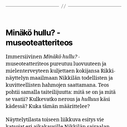
Minäkö hullu? -
museoteatteriteos
Immersiivinen
Minäkö hullu?
-
museoteatteriteos pureutuu luovuuteen ja
mielenterveyteen kuljettaen kokijansa Rikki-
näyttelyn maailmaan Nikkilän todellisten ja
kuvitteellisten hahmojen saattamana. Teos
pohtii samalla taiteilijuutta: mitä se on ja mitä
se vaatii? Kulkevatko nerous ja
hulluus
käsi
kädessä? Kuka tämän määrittelee?
Näyttelytilasta toiseen liikkuva esitys vie
katsojat eri aikakausille Nikkilän sairaalan