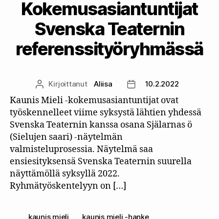
Kokemusasiantuntijat
Svenska Teaternin
referenssityöryhmässä
Kirjoittanut
Aliisa
10.2.2022
Kirjoittaja
Julkaisupäivämäärä
Kaunis Mieli -kokemusasiantuntijat ovat
työskennelleet viime syksystä lähtien yhdessä
Svenska Teaternin kanssa osana Själarnas ö
(Sielujen saari) -näytelmän
valmisteluprosessia. Näytelmä saa
ensiesityksensä Svenska Teaternin suurella
näyttämöllä syksyllä 2022.
Ryhmätyöskentelyyn on […]
kaunis mieli
,
kaunis mieli -hanke
,