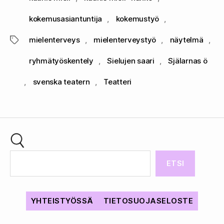
kokemusasiantuntija
,
kokemustyö
,
mielenterveys
,
mielenterveystyö
,
näytelmä
,
Avainsanat
ryhmätyöskentely
,
Sielujen saari
,
Själarnas ö
,
svenska teatern
,
Teatteri
ETSI
YHTEISTYÖSSÄ
TIETOSUOJASELOSTE