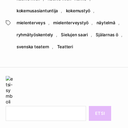
kokemusasiantuntija
,
kokemustyö
,
mielenterveys
,
mielenterveystyö
,
näytelmä
,
Avainsanat
ryhmätyöskentely
,
Sielujen saari
,
Själarnas ö
,
svenska teatern
,
Teatteri
ETSI