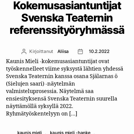
Kokemusasiantuntijat
Svenska Teaternin
referenssityöryhmässä
Kirjoittanut
Aliisa
10.2.2022
Kirjoittaja
Julkaisupäivämäärä
Kaunis Mieli -kokemusasiantuntijat ovat
työskennelleet viime syksystä lähtien yhdessä
Svenska Teaternin kanssa osana Själarnas ö
(Sielujen saari) -näytelmän
valmisteluprosessia. Näytelmä saa
ensiesityksensä Svenska Teaternin suurella
näyttämöllä syksyllä 2022.
Ryhmätyöskentelyyn on […]
kaunis mieli
,
kaunis mieli -hanke
,