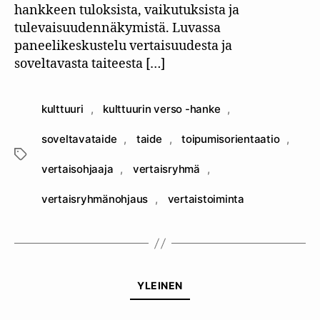
hankkeen tuloksista, vaikutuksista ja
tulevaisuudennäkymistä. Luvassa
paneelikeskustelu vertaisuudesta ja
soveltavasta taiteesta […]
kulttuuri
,
kulttuurin verso -hanke
,
soveltavataide
,
taide
,
toipumisorientaatio
,
Avainsanat
vertaisohjaaja
,
vertaisryhmä
,
vertaisryhmänohjaus
,
vertaistoiminta
Kategoriat
YLEINEN