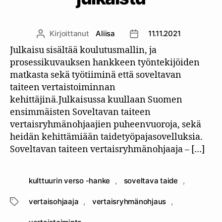
Kirjoittanut
Aliisa
11.11.2021
Kirjoittaja
Julkaisupäivämäärä
Julkaisu sisältää koulutusmallin, ja
prosessikuvauksen hankkeen työntekijöiden
matkasta sekä työtiiminä että soveltavan
taiteen vertaistoiminnan
kehittäjinä.Julkaisussa kuullaan Suomen
ensimmäisten Soveltavan taiteen
vertaisryhmänohjaajien puheenvuoroja, sekä
heidän kehittämiään taidetyöpajasovelluksia.
Soveltavan taiteen vertaisryhmänohjaaja – […]
kulttuurin verso -hanke
,
soveltava taide
,
vertaisohjaaja
,
vertaisryhmänohjaus
,
Avainsanat