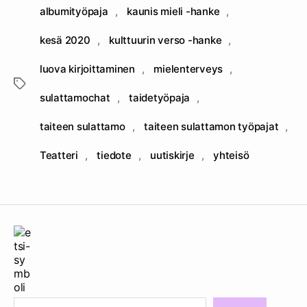
albumityöpaja
,
kaunis mieli -hanke
,
kesä 2020
,
kulttuurin verso -hanke
,
luova kirjoittaminen
,
mielenterveys
,
Avainsanat
sulattamochat
,
taidetyöpaja
,
taiteen sulattamo
,
taiteen sulattamon työpajat
,
Teatteri
,
tiedote
,
uutiskirje
,
yhteisö