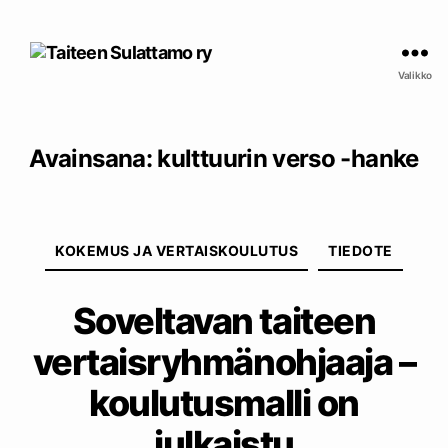
Taiteen
Sulattamo
Valikko
ry
Avainsana:
kulttuurin verso -hanke
Kategoriat
KOKEMUS JA VERTAISKOULUTUS
TIEDOTE
Soveltavan taiteen
vertaisryhmänohjaaja –
koulutusmalli on
julkaistu