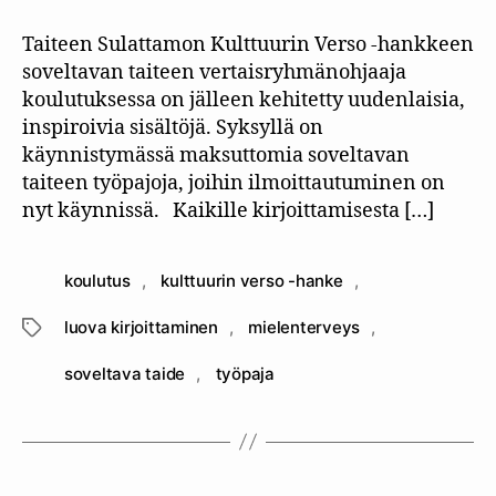
Taiteen Sulattamon Kulttuurin Verso -hankkeen
soveltavan taiteen vertaisryhmänohjaaja
koulutuksessa on jälleen kehitetty uudenlaisia,
inspiroivia sisältöjä. Syksyllä on
käynnistymässä maksuttomia soveltavan
taiteen työpajoja, joihin ilmoittautuminen on
nyt käynnissä. Kaikille kirjoittamisesta […]
koulutus
,
kulttuurin verso -hanke
,
luova kirjoittaminen
,
mielenterveys
,
Avainsanat
soveltava taide
,
työpaja
Kategoriat