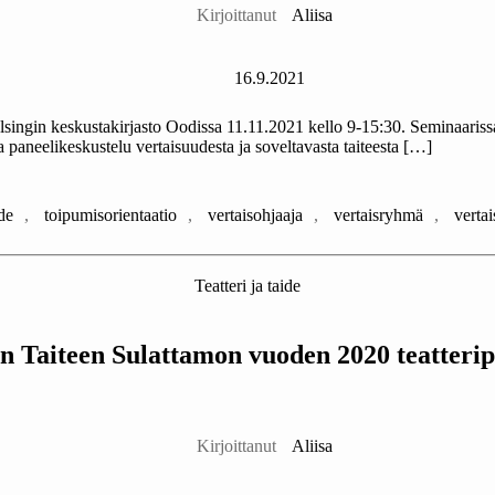
Kirjoittanut
Aliisa
Julkaisupäivämäärä
16.9.2021
singin keskustakirjasto Oodissa 11.11.2021 kello 9-15:30. Seminaarissa 
 paneelikeskustelu vertaisuudesta ja soveltavasta taiteesta […]
de
,
toipumisorientaatio
,
vertaisohjaaja
,
vertaisryhmä
,
verta
Kategoriat
Teatteri ja taide
 Taiteen Sulattamon vuoden 2020 teatteri
Kirjoittaja
Kirjoittanut
Aliisa
Julkaisupäivämäärä