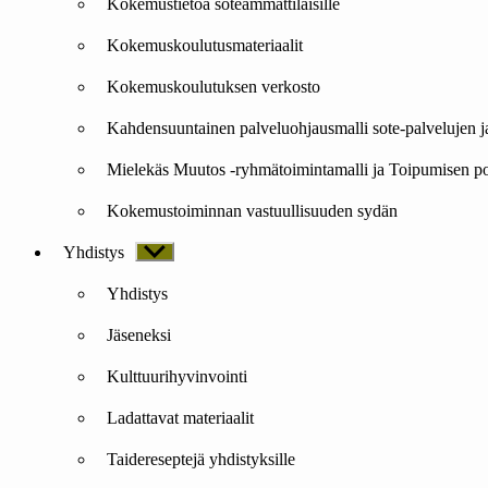
Kokemustietoa soteammattilaisille
Kokemuskoulutusmateriaalit
Kokemuskoulutuksen verkosto
Kahdensuuntainen palveluohjausmalli sote-palvelujen j
Mielekäs Muutos -ryhmätoimintamalli ja Toipumisen po
Kokemustoiminnan vastuullisuuden sydän
Yhdistys
Näytä
alavalikko
Yhdistys
Jäseneksi
Kulttuurihyvinvointi
Ladattavat materiaalit
Taidereseptejä yhdistyksille