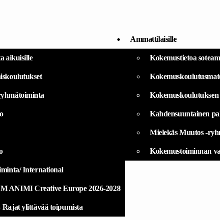
Taiteen
Sulattamo
ry
Ammattilaisille
 aikuisille
Kokemustietoa soteamma
iskoulutukset
Kokemuskoulutusmater
ryhmätoiminta
Kokemuskoulutuksen 
o
Kahdensuuntainen palv
Mielekäs Muutos -ryhm
o
Kokemustoiminnan vas
minta/ International
ANIMI Creative Europe 2026-2028
ajat ylittävää toipumista