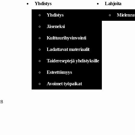
Yhdistys
Lahjoita
Yhdistys
Mielenra
Jäseneksi
Kulttuurihyvinvointi
Ladattavat materiaalit
Taidereseptejä yhdistyksille
Esteettömyys
Avoimet työpaikat
28