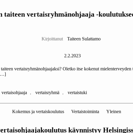
n taiteen vertaisryhmänohjaaja -koulutuksee
Kirjoittaja
Kirjoittanut
Taiteen Sulattamo
Julkaisupäivämäärä
2.2.2023
iteen vertaisryhmänohjaajaksi? Oletko itse kokenut mielenterveyden tai
 […]
vertaisohjaaja
,
vertaisryhmä
,
vertaistuki
Kategoriat
Kokemus ja vertaiskoulutus
Vertaistoiminta
Yleinen
vertaisohjaajakoulutus käynnistyy Helsingiss