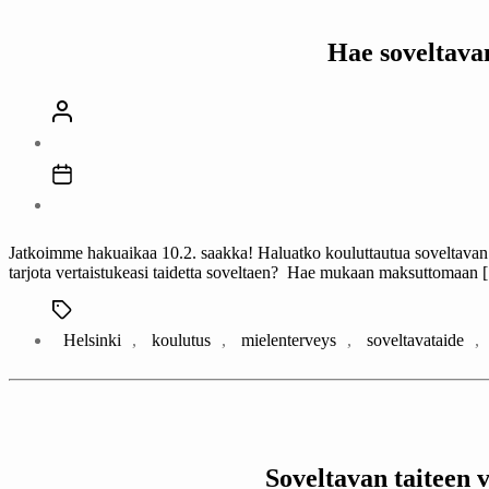
Hae soveltava
Jatkoimme hakuaikaa 10.2. saakka! Haluatko kouluttautua soveltavan ta
tarjota vertaistukeasi taidetta soveltaen? Hae mukaan maksuttomaan
Avainsanat
Helsinki
,
koulutus
,
mielenterveys
,
soveltavataide
,
Soveltavan taiteen 