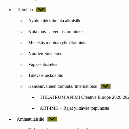
Toiminta
Näytä
alavalikko
Avoin taidetoiminta aikuisille
Kokemus- ja vertaiskoulutukset
Mielekäs muutos ryhmätoiminta
Nuorten Sulattamo
Vapaaehtoiseksi
Tulevaisuuskoalitio
Kansainvälinen toiminta/ International
Näytä
alavalikko
THEATRUM ANIMI Creative Europe 2026-20
ART4MH – Rajat ylittävää toipumista
Ammattilaisille
Näytä
alavalikko