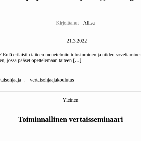
Kirjoittaja
Kirjoittanut
Aliisa
Julkaisupäivämäärä
21.3.2022
 Entä erilaisiin taiteen menetelmiin tutustuminen ja niiden soveltaminen
, jossa pääset opettelemaan taiteen […]
taisohjaaja
,
vertaisohjaajakoulutus
Kategoriat
Yleinen
Toiminnallinen vertaisseminaari
Kirjoittaja