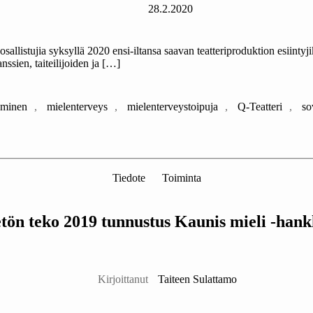
28.2.2020
llistujia syksyllä 2020 ensi-iltansa saavan teatteriproduktion esiintyjik
nssien, taiteilijoiden ja […]
taminen
,
mielenterveys
,
mielenterveystoipuja
,
Q-Teatteri
,
so
Kategoriat
Tiedote
Toiminta
tön teko 2019 tunnustus Kaunis mieli -hank
Kirjoittaja
Kirjoittanut
Taiteen Sulattamo
Julkaisupäivämäärä