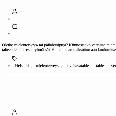
Oletko mielenterveys- tai päihdetoipuja? Kiinnostaako vertaistoiminta?
taiteen tekemisestä ryhmässä? Hae mukaan maksuttomaan koulutukseen
Avainsanat
Helsinki
,
mielenterveys
,
soveltavataide
,
taide
,
ver