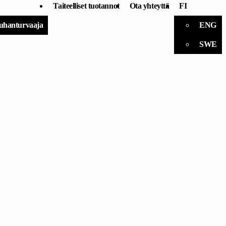
Taiteelliset tuotannot
Ota yhteyttä
FI
uhanturvaaja
ENG
SWE