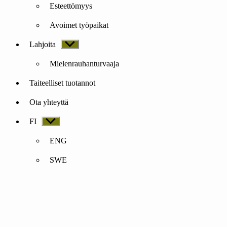
Esteettömyys
Avoimet työpaikat
Lahjoita
Näytä
alavalikko
Mielenrauhanturvaaja
Taiteelliset tuotannot
Ota yhteyttä
FI
Näytä
alavalikko
ENG
SWE