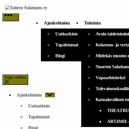
Siirry
sisältöön
Valikko
Ajankohtaista
Toiminta
Uutisarkisto
Avoin taidetoiminta
Tapahtumat
Kokemus- ja verta
Blogi
Mielekäs muutos 
Nuorten Sulattam
Sulje valikko
Vapaaehtoiseksi
Tulevaisuuskoaliti
Ajankohtaista
Näytä
alavalikko
Kansainvälinen toi
Uutisarkisto
THEATRUM 
Tapahtumat
ART4MH – R
Blogi