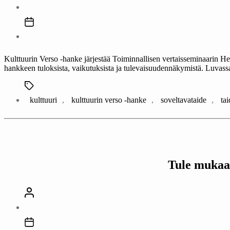
Kulttuurin Verso -hanke järjestää Toiminnallisen vertaisseminaarin Hel
hankkeen tuloksista, vaikutuksista ja tulevaisuudennäkymistä. Luvassa
Avainsanat
kulttuuri
,
kulttuurin verso -hanke
,
soveltavataide
,
tai
Tule mukaan