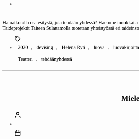
Haluatko olla osa esitystä, jota tehdään yhdessä? Haemme innokkaita osa
Taideprojektit Taiteen Sulattamolla tuotetaan yhteistyössä eri taideinsta
Avainsanat
2020
,
devising
,
Helena Ryti
,
luova
,
luovakirjoit
Teatteri
,
tehdäänyhdessä
Miele