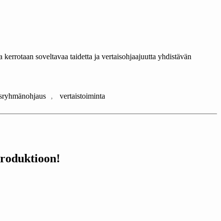
kerrotaan soveltavaa taidetta ja vertaisohjaajuutta yhdistävän
isryhmänohjaus
,
vertaistoiminta
produktioon!