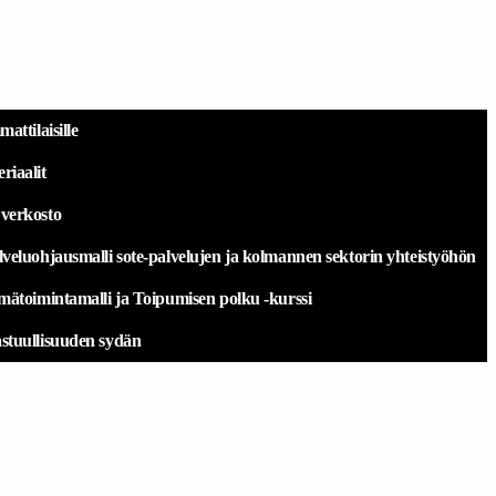
ttilaisille
iaalit
verkosto
eluohjausmalli sote-palvelujen ja kolmannen sektorin yhteistyöhön
ätoimintamalli ja Toipumisen polku -kurssi
tuullisuuden sydän