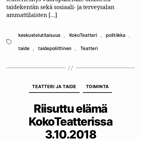
taidekentän sekä sosiaali- ja terveysalan
ammattilaisten […]
keskustelutilaisuus
,
KokoTeatteri
,
politiikka
,
Avainsanat
taide
,
taidepoliittinen
,
Teatteri
Kategoriat
TEATTERI JA TAIDE
TOIMINTA
Riisuttu elämä
KokoTeatterissa
3.10.2018