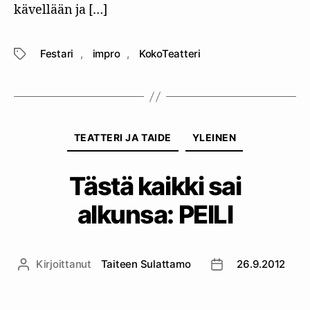
kävellään ja […]
Festari
,
impro
,
KokoTeatteri
Avainsanat
Kategoriat
TEATTERI JA TAIDE
YLEINEN
Tästä kaikki sai
alkunsa: PEILI
Kirjoittanut
Taiteen Sulattamo
26.9.2012
Kirjoittaja
Julkaisupäivämäär