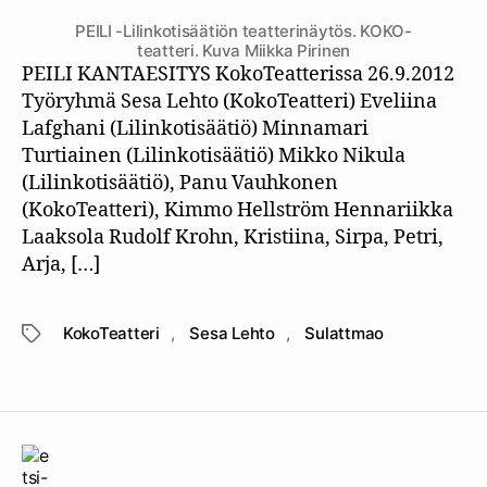
PEILI -Lilinkotisäätiön teatterinäytös. KOKO-
teatteri. Kuva Miikka Pirinen
PEILI KANTAESITYS KokoTeatterissa 26.9.2012
Työryhmä Sesa Lehto (KokoTeatteri) Eveliina
Lafghani (Lilinkotisäätiö) Minnamari
Turtiainen (Lilinkotisäätiö) Mikko Nikula
(Lilinkotisäätiö), Panu Vauhkonen
(KokoTeatteri), Kimmo Hellström Hennariikka
Laaksola Rudolf Krohn, Kristiina, Sirpa, Petri,
Arja, […]
KokoTeatteri
,
Sesa Lehto
,
Sulattmao
Avainsanat