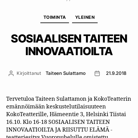
Kategoriat
TOIMINTA
YLEINEN
SOSIAALISEN TAITEEN
INNOVAATIOILTA
Kirjoittanut
Taiteen Sulattamo
21.9.2018
Kirjoittaja
Julkaisupäivämäär
Tervetuloa Taiteen Sulattamon ja KokoTeatterin
emännöimään keskustelutilaisuuteen
KokoTeatterille, Hämeentie 3, Helsinki Tiistai
16.10. Klo 16-18 SOSIAALISEN TAITEEN
INNOVAATIOILTA JA RIISUTTU ELÄMÄ -
teatteriesitys Vuoropuhelulle omistettu