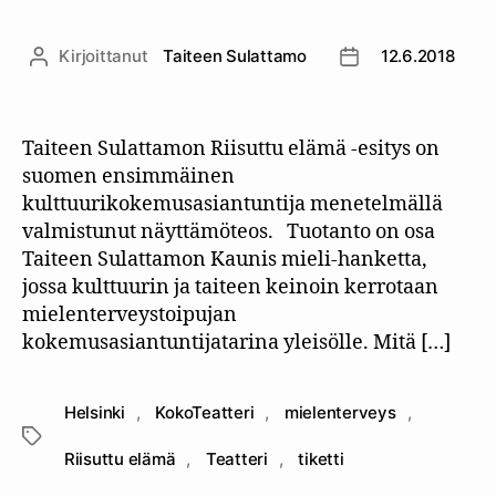
Kirjoittanut
Taiteen Sulattamo
12.6.2018
Kirjoittaja
Julkaisupäivämäär
Taiteen Sulattamon Riisuttu elämä -esitys on
suomen ensimmäinen
kulttuurikokemusasiantuntija menetelmällä
valmistunut näyttämöteos. Tuotanto on osa
Taiteen Sulattamon Kaunis mieli-hanketta,
jossa kulttuurin ja taiteen keinoin kerrotaan
mielenterveystoipujan
kokemusasiantuntijatarina yleisölle. Mitä […]
Helsinki
,
KokoTeatteri
,
mielenterveys
,
Avainsanat
Riisuttu elämä
,
Teatteri
,
tiketti