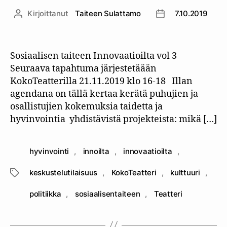
Kirjoittanut
Taiteen Sulattamo
7.10.2019
Kirjoittaja
Julkaisupäivämäär
Sosiaalisen taiteen Innovaatioilta vol 3
Seuraava tapahtuma järjestetäään
KokoTeatterilla 21.11.2019 klo 16-18 Illan
agendana on tällä kertaa kerätä puhujien ja
osallistujien kokemuksia taidetta ja
hyvinvointia yhdistävistä projekteista: mikä […]
hyvinvointi
,
innoilta
,
innovaatioilta
,
keskustelutilaisuus
,
KokoTeatteri
,
kulttuuri
,
Avainsanat
politiikka
,
sosiaalisentaiteen
,
Teatteri