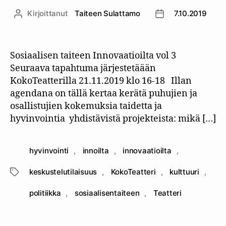
Kirjoittanut
Taiteen Sulattamo
7.10.2019
Kirjoittaja
Julkaisupäivämäär
Sosiaalisen taiteen Innovaatioilta vol 3
Seuraava tapahtuma järjestetäään
KokoTeatterilla 21.11.2019 klo 16-18 Illan
agendana on tällä kertaa kerätä puhujien ja
osallistujien kokemuksia taidetta ja
hyvinvointia yhdistävistä projekteista: mikä […]
hyvinvointi
,
innoilta
,
innovaatioilta
,
keskustelutilaisuus
,
KokoTeatteri
,
kulttuuri
,
Avainsanat
politiikka
,
sosiaalisentaiteen
,
Teatteri