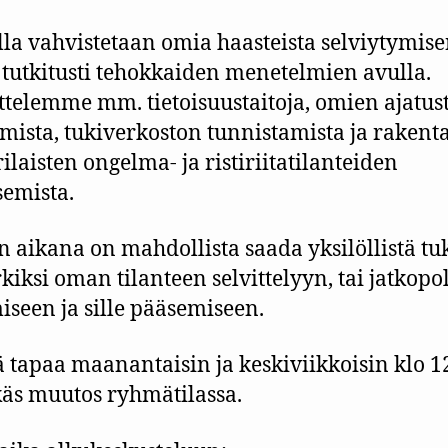
lla vahvistetaan omia haasteista selviytymis
a tutkitusti tehokkaiden menetelmien avulla.
ttelemme mm. tietoisuustaitoja, omien ajatus
mista, tukiverkoston tunnistamista ja rakent
rilaisten ongelma- ja ristiriitatilanteiden
semista.
n aikana on mahdollista saada yksilöllistä tu
kiksi oman tilanteen selvittelyyn, tai jatkopo
iseen ja sille pääsemiseen.
tapaa maanantaisin ja keskiviikkoisin klo 1
äs muutos ryhmätilassa.