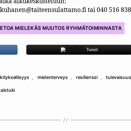
aika alkukeskusteluun:
kuhanen@taiteensulattamo.fi tai 040 516 838
IETOA MIELEKÄS MUUTOS RYHMÄTOIMINNASTA
Tweet
kityksellisyys
,
mielenterveys
,
resilienssi
,
tulevaisuu
at
taistuki