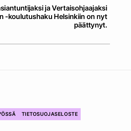
antuntijaksi ja Vertaisohjaajaksi
in -koulutushaku Helsinkiin on nyt
päättynyt.
YÖSSÄ
TIETOSUOJASELOSTE