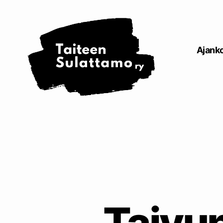
Taiteen
Sulattamo
ry
Ajanko
Taivun