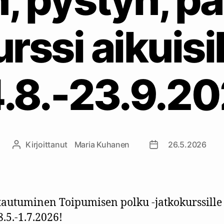
rssi aikuisi
.8.-23.9.2
Kirjoittanut
Maria Kuhanen
26.5.2026
Kirjoittaja
Julkaisupäivämäär
tautuminen Toipumisen polku -jatkokurssille
8.5.-1.7.2026!