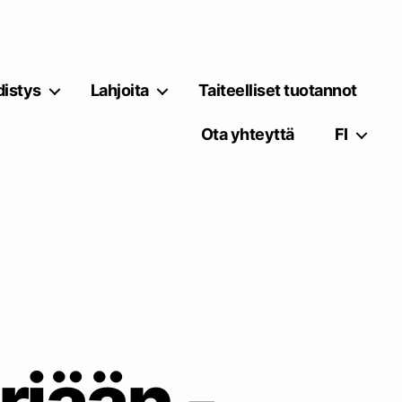
istys
Lahjoita
Taiteelliset tuotannot
Ota yhteyttä
FI
rjään -