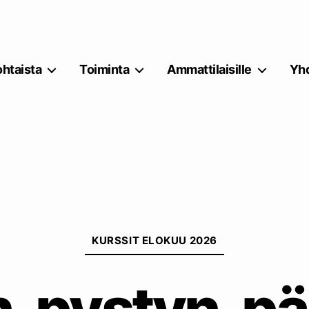
htaista
Toiminta
Ammattilaisille
Yhd
Kategoriat
KURSSIT ELOKUU 2026
, pystyn, pä