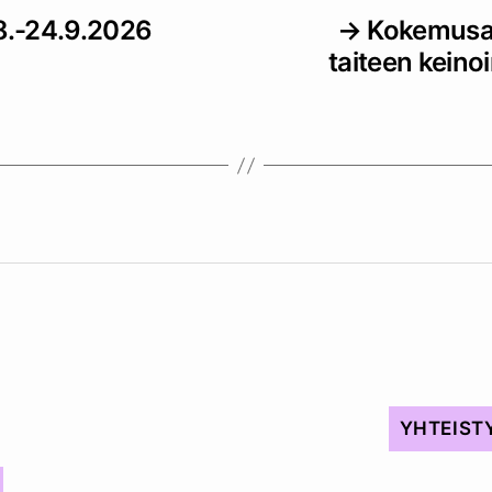
.8.-24.9.2026
→
Kokemusasi
taiteen keino
YHTEIST