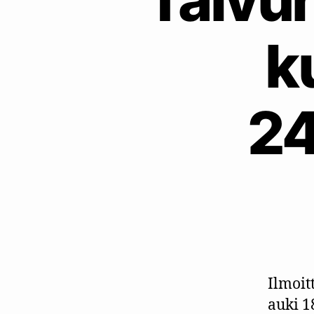
ku
24
Ilmoit
auki 1