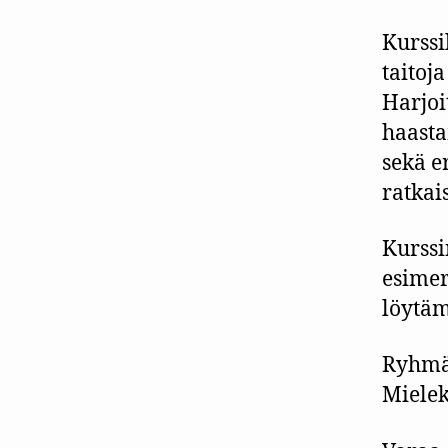
Kurssi
taitoj
Harjoi
haasta
sekä e
ratkai
Kurssi
esimer
löytäm
Ryhmä 
Mielek