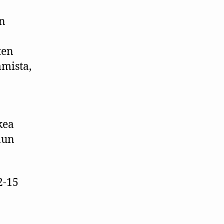
en
ten
amista,
kea
lun
2-15