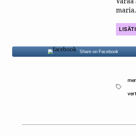
Varaa 
maria.
LISÄT
Share on Facebook
mer
Avainsan
ver