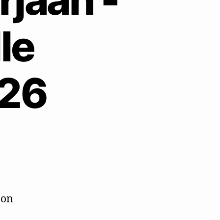
lle
026
ä
 on