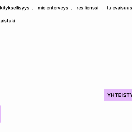
kityksellisyys
,
mielenterveys
,
resilienssi
,
tulevaisuu
at
taistuki
YHTEIST