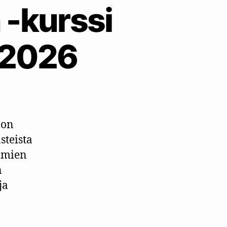
 -kurssi
9.2026
ä
 on
steista
elmien
n
ja