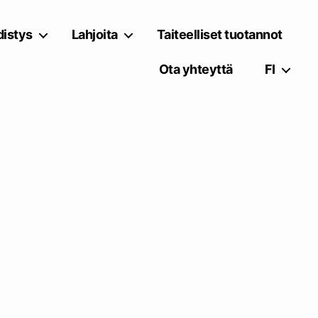
istys
Lahjoita
Taiteelliset tuotannot
Ota yhteyttä
FI