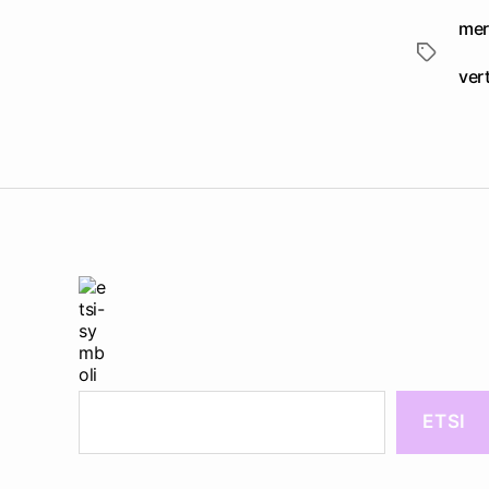
mer
Avainsan
ver
ETSI