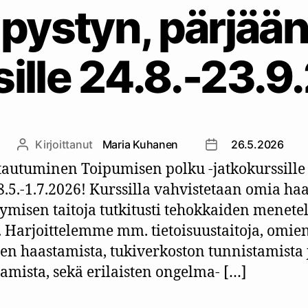
 pystyn, pärjään
sille 24.8.-23.
Kirjoittanut
Maria Kuhanen
26.5.2026
Kirjoittaja
Julkaisupäivämäär
tautuminen Toipumisen polku -jatkokurssille
8.5.-1.7.2026! Kurssilla vahvistetaan omia haa
tymisen taitoja tutkitusti tehokkaiden menet
. Harjoittelemme mm. tietoisuustaitoja, omie
ten haastamista, tukiverkoston tunnistamista 
amista, sekä erilaisten ongelma- […]