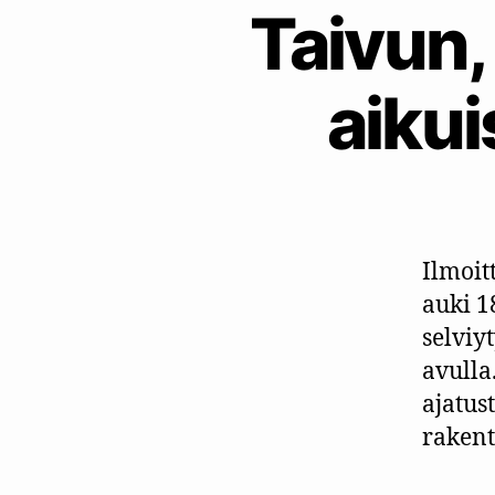
Taivun,
aikui
Ilmoit
auki 1
selviy
avulla
ajatus
rakent