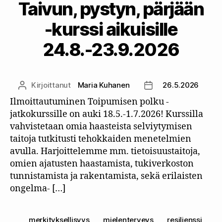
Taivun, pystyn, pärjään
-kurssi aikuisille
24.8.-23.9.2026
Kirjoittanut
Maria Kuhanen
26.5.2026
Kirjoittaja
Julkaisupäivämäärä
Ilmoittautuminen Toipumisen polku -
jatkokurssille on auki 18.5.-1.7.2026! Kurssilla
vahvistetaan omia haasteista selviytymisen
taitoja tutkitusti tehokkaiden menetelmien
avulla. Harjoittelemme mm. tietoisuustaitoja,
omien ajatusten haastamista, tukiverkoston
tunnistamista ja rakentamista, sekä erilaisten
ongelma- […]
merkityksellisyys
,
mielenterveys
,
resilienssi
,