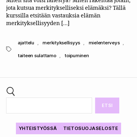
Miten sitä voisi lähestyä? Miten rakentaa jotain,
jota kutsua merkitykselliseksi elämäksi? Tällä
kurssilla etsitään vastauksia elämän
merkityksellisyyden […]
ajattelu
,
merkityksellisyys
,
mielenterveys
,
Avainsanat
taiteen sulattamo
,
toipuminen
ETSI
YHTEISTYÖSSÄ
TIETOSUOJASELOSTE