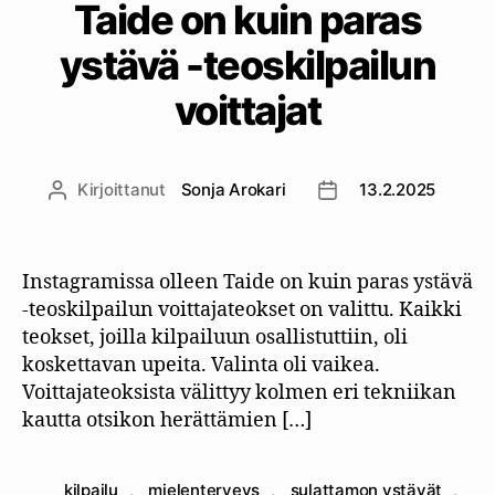
Taide on kuin paras
ystävä -teoskilpailun
voittajat
Kirjoittanut
Sonja Arokari
13.2.2025
Kirjoittaja
Julkaisupäivämäärä
Instagramissa olleen Taide on kuin paras ystävä
-teoskilpailun voittajateokset on valittu. Kaikki
teokset, joilla kilpailuun osallistuttiin, oli
koskettavan upeita. Valinta oli vaikea.
Voittajateoksista välittyy kolmen eri tekniikan
kautta otsikon herättämien […]
kilpailu
,
mielenterveys
,
sulattamon ystävät
,