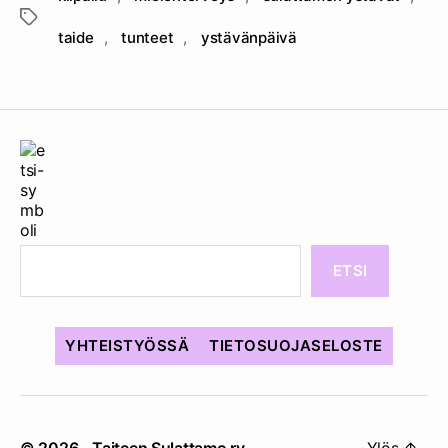
Avainsanat
taide
,
tunteet
,
ystävänpäivä
ETSI
YHTEISTYÖSSÄ
TIETOSUOJASELOSTE
© 2026
Taiteen Sulattamo ry
Ylös
↑