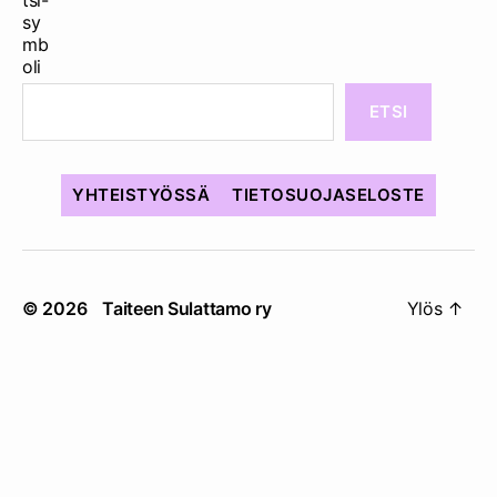
ETSI
YHTEISTYÖSSÄ
TIETOSUOJASELOSTE
© 2026
Taiteen Sulattamo ry
Ylös
↑