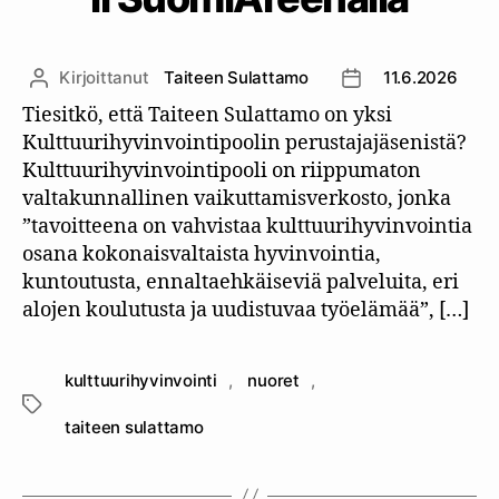
Kirjoittanut
Taiteen Sulattamo
11.6.2026
Kirjoittaja
Julkaisupäivämäär
Tiesitkö, että Taiteen Sulattamo on yksi
Kulttuurihyvinvointipoolin perustajajäsenistä?
Kulttuurihyvinvointipooli on riippumaton
valtakunnallinen vaikuttamisverkosto, jonka
”tavoitteena on vahvistaa kulttuurihyvinvointia
osana kokonaisvaltaista hyvinvointia,
kuntoutusta, ennaltaehkäiseviä palveluita, eri
alojen koulutusta ja uudistuvaa työelämää”, […]
kulttuurihyvinvointi
,
nuoret
,
Avainsanat
taiteen sulattamo