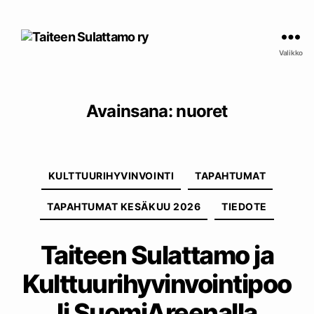
Taiteen
Sulattamo
Valikko
ry
Avainsana:
nuoret
Kategoriat
KULTTUURIHYVINVOINTI
TAPAHTUMAT
TAPAHTUMAT KESÄKUU 2026
TIEDOTE
Taiteen Sulattamo ja
Kulttuurihyvinvointipoo
li SuomiAreenalla