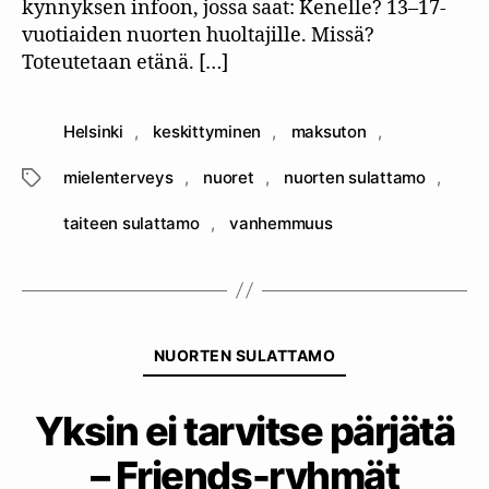
kynnyksen infoon, jossa saat: Kenelle? 13–17-
vuotiaiden nuorten huoltajille. Missä?
Toteutetaan etänä. […]
Helsinki
,
keskittyminen
,
maksuton
,
mielenterveys
,
nuoret
,
nuorten sulattamo
,
Avainsanat
taiteen sulattamo
,
vanhemmuus
Kategoriat
NUORTEN SULATTAMO
Yksin ei tarvitse pärjätä
– Friends-ryhmät