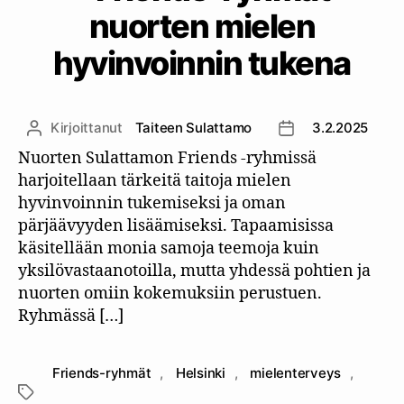
nuorten mielen
hyvinvoinnin tukena
Kirjoittanut
Taiteen Sulattamo
3.2.2025
Kirjoittaja
Julkaisupäivämää
Nuorten Sulattamon Friends -ryhmissä
harjoitellaan tärkeitä taitoja mielen
hyvinvoinnin tukemiseksi ja oman
pärjäävyyden lisäämiseksi. Tapaamisissa
käsitellään monia samoja teemoja kuin
yksilövastaanotoilla, mutta yhdessä pohtien ja
nuorten omiin kokemuksiin perustuen.
Ryhmässä […]
Friends-ryhmät
,
Helsinki
,
mielenterveys
,
Avainsanat