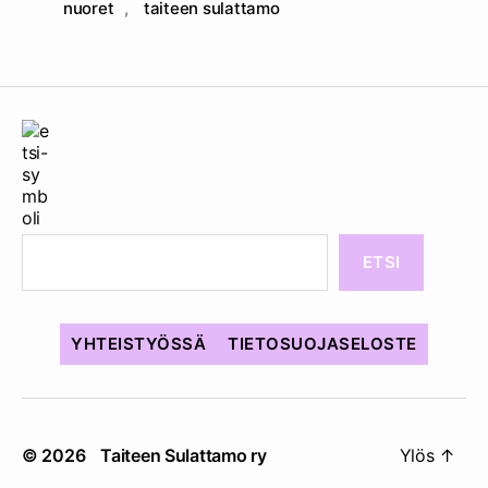
nuoret
,
taiteen sulattamo
ETSI
YHTEISTYÖSSÄ
TIETOSUOJASELOSTE
© 2026
Taiteen Sulattamo ry
Ylös
↑