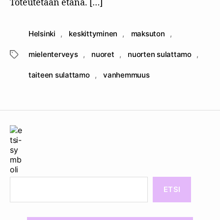
Toteutetaan etänä. […]
Helsinki
,
keskittyminen
,
maksuton
,
mielenterveys
,
nuoret
,
nuorten sulattamo
,
Avainsanat
taiteen sulattamo
,
vanhemmuus
ETSI