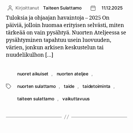
Kirjoittanut
Taiteen Sulattamo
11.12.2025
Kirjoittaja
Julkaisupäivämäär
Tuloksia ja ohjaajan havaintoja – 2025 On
päiviä, jolloin huomaa erityisen selvästi, miten
tärkeää on vain pysähtyä. Nuorten Ateljeessa se
pysähtyminen tapahtuu usein luovuuden,
värien, jonkun arkisen keskustelun tai
nuudelikulhon […]
nuoret aikuiset
,
nuorten ateljee
,
nuorten sulattamo
,
taide
,
taidetoiminta
,
Avainsanat
taiteen sulattamo
,
vaikuttavuus
Kategoriat