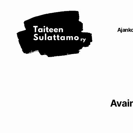
Taiteen
Sulattamo
ry
Ajanko
Avai