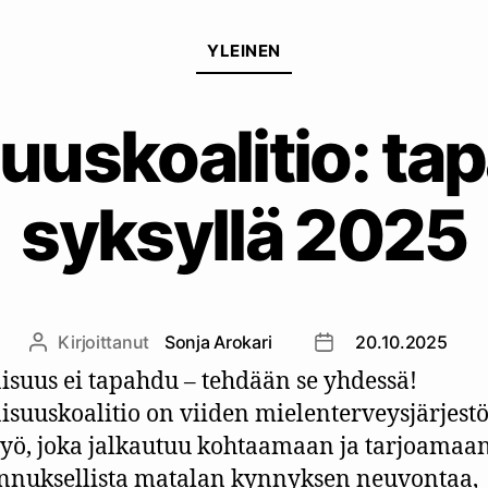
Kategoriat
YLEINEN
uuskoalitio: t
syksyllä 2025
Kirjoittanut
Sonja Arokari
20.10.2025
Kirjoittaja
Julkaisupäivämäärä
isuus ei tapahdu – tehdään se yhdessä!
isuuskoalitio on viiden mielenterveysjärjest
työ, joka jalkautuu kohtaamaan ja tarjoamaa
nuksellista matalan kynnyksen neuvontaa,