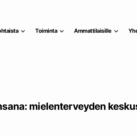
htaista
Toiminta
Ammattilaisille
Yhd
nsana:
mielenterveyden keskus