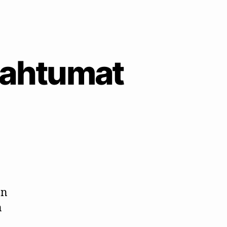
apahtumat
ön
n