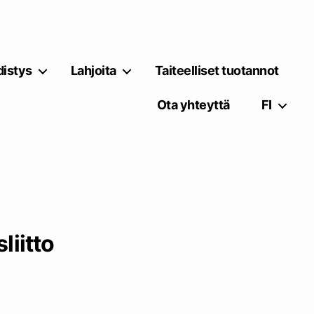
istys
Lahjoita
Taiteelliset tuotannot
Ota yhteyttä
FI
liitto