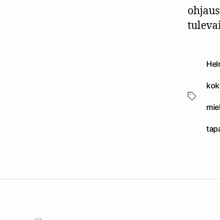
ohjaus
tuleva
Hel
kok
Avainsan
mie
tap