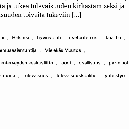
ta ja tukea tulevaisuuden kirkastamiseksi ja
isuuden toiveita tukeviin […]
mi
,
Helsinki
,
hyvinvointi
,
itsetuntemus
,
koalitio
,
emusasiantuntija
,
Mielekäs Muutos
,
at
lenterveyden keskusliitto
,
oodi
,
osallisuus
,
palveluo
ahtuma
,
tulevaisuus
,
tulevaisuuskoalitio
,
yhteistyö