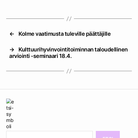
←
Kolme vaatimusta tuleville päättäjille
→
Kulttuurihyvinvointitoiminnan taloudellinen
arviointi -seminaari 18.4.