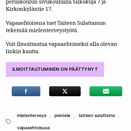
peruskoulun sivukouluilla Silkokuja 7 ja
Kirkonkyläntie 17.
Vapaaehtoisena tuet Taiteen Sulattamon
tekemää mielenterveystyötä.
Voit ilmoittautua vapaaehtoiseksi alla olevan
linkin kautta.
ILMOITTAUTUMINEN ON PÄÄTTYNYT
mielenterveys
,
pieniele
,
taiteen sulattamo
,
Avainsanat
vapaaehtoisuus