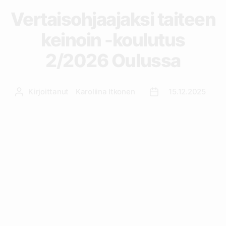
Vertaisohjaajaksi taiteen
keinoin -koulutus
2/2026 Oulussa
Kirjoittanut
Karoliina Itkonen
15.12.2025
Kirjoittaja
Julkaisupäivämäärä
Koulutus järjestetään yhteistyössä Nuorten
Ystävien kanssa Klubitalo Pönkässä
osoitteessa: Saunaranta 12, 90100 Oulu.
Haku käynnissä 25.1.2026 klo 23:59 asti.