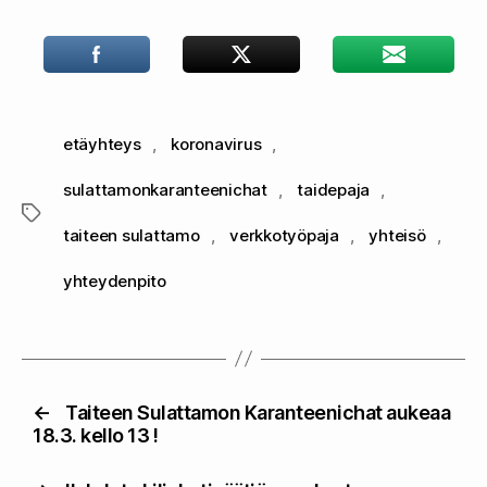
etäyhteys
,
koronavirus
,
sulattamonkaranteenichat
,
taidepaja
,
Avainsanat
taiteen sulattamo
,
verkkotyöpaja
,
yhteisö
,
yhteydenpito
←
Taiteen Sulattamon Karanteenichat aukeaa
18.3. kello 13 !