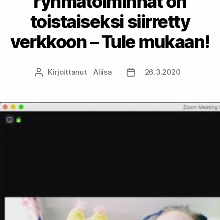
ryhmätoiminnat on
toistaiseksi siirretty
verkkoon – Tule mukaan!
Kirjoittanut
Aliisa
26.3.2020
Kirjoittaja
Julkaisupäivämäärä