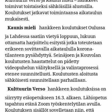
Kulttuurin Verso ja Kaunis mieli – hankkeet
toimivat toistaiseksi sähköisillä alustoilla.
Koulutukset jatkavat toimintaansa aikataulun
mukaisesti.
Kaunis mieli
hankkeen koulutukset Oulussa
ja Lahdessa saatiin vietyä loppuun, lukuun
ottamatta harjoittelu esitystä jotka toteutetaan
erikseen sovittavalla aikataululla korona-
tilanteen pysähdyttyä. Seinäjoen ja Kouvolan
koulutusten haastattelut on pidetty
videopuhelun välityksellä ja valintaprosessi
etenee suunnitellusti. Koulutusten aloitusta
sähköisesti suunnitellaan parhaillaan.
Kulttuurin Verso
hankkeen koulutuksissa on
siirrytty etäopetukseen 16.3. alkaen. Lähiopetus
tapahtuu etänä Zoom työskentelytilan avulla.
Koulutuksen sisällöt sovelletaan niin, että