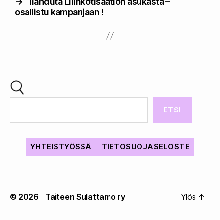
→
Ilahduta Lilinkotisäätiön asukasta –
osallistu kampanjaan !
ETSI
YHTEISTYÖSSÄ
TIETOSUOJASELOSTE
© 2026
Taiteen Sulattamo ry
Ylös
↑