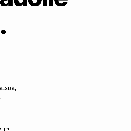
.
ärä
aisua,
a
.12.