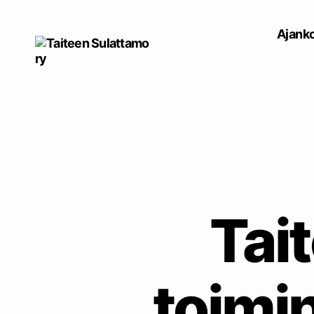
Ajanko
Taiteen
Sulattamo
ry
Tai
toimin