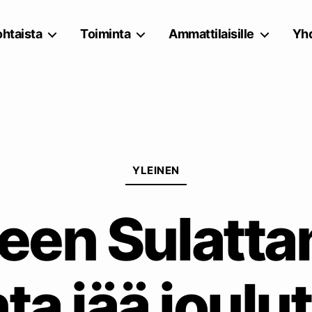
htaista
Toiminta
Ammattilaisille
Yhd
Kategoriat
YLEINEN
teen Sulatt
ta jää joulu