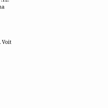
na
 Voit