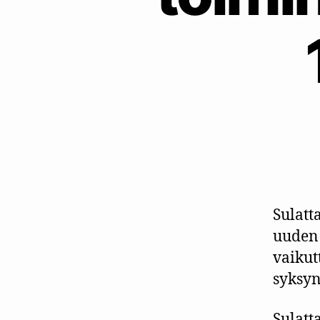
Sulatt
uuden 
vaikut
syksyn
Sulatt