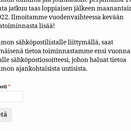
ta jatkuu taas loppiaisen jälkeen maanantai
022. Ilmoitamme vuodenvaihteessa kevään
atoiminnasta lisää!
amon sähköpostilistalle liittymällä, saat
äisenä tietoa toiminnastamme ensi vuonna.
alle sähköpostiosoitteesi, johon haluat tietoa
amon ajankohtaisista uutisista.
sti
*
tä