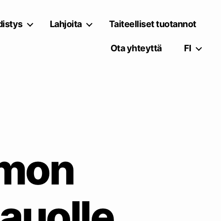
istys
Lahjoita
Taiteelliset tuotannot
Ota yhteyttä
FI
amon
tauolle