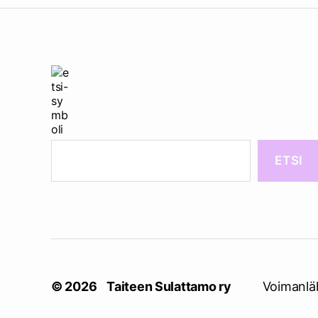
ETSI
© 2026
Taiteen Sulattamo ry
Voimanlä