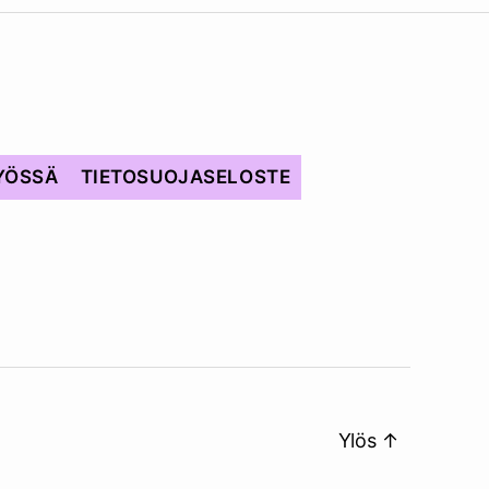
YÖSSÄ
TIETOSUOJASELOSTE
Ylös
↑