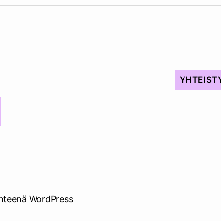
YHTEIST
hteenä WordPress