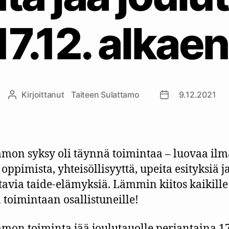
17.12. alkaen
Kirjoittanut
Taiteen Sulattamo
9.12.2021
Kirjoittaja
Julkaisupäivämä
amon syksy oli täynnä toimintaa – luovaa ilm
oppimista, yhteisöllisyyttä, upeita esityksiä j
tavia taide-elämyksiä. Lämmin kiitos kaikille
 toimintaan osallistuneille!
amon toiminta jää joulutauolle perjantaina 17