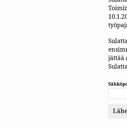
Toimin
10.1.2
työpaj
Sulatt
ensimm
jättää 
Sulatt
Sähköpo
Lähe