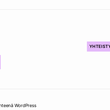
YHTEIST
hteenä WordPress