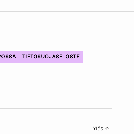
YÖSSÄ
TIETOSUOJASELOSTE
Ylös
↑