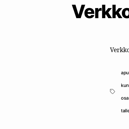
Verkko
Verkko
apu
kun
Avainsan
osa
tal