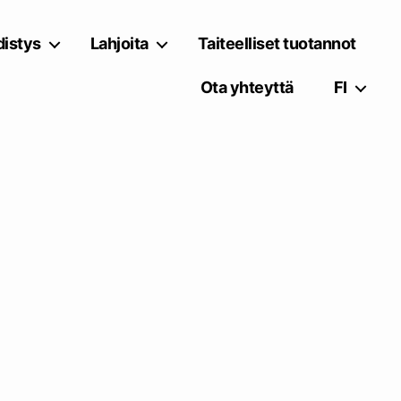
istys
Lahjoita
Taiteelliset tuotannot
Ota yhteyttä
FI