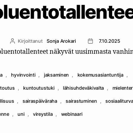
luentotallente
Kirjoittanut
Sonja Arokari
7.10.2025
Kirjoittaja
Julkaisupäivämäär
luentotallenteet näkyvät uusimmasta vanh
a
,
hyvinvointi
,
jaksaminen
,
kokemusasiantuntija
,
toutus
,
kuntoutustuki
,
lähisuhdeväkivalta
,
mielente
at
llisuus
,
sairaspäiväraha
,
sairastuminen
,
sosiaaliturv
lenne
,
uni
,
vireystila
,
webinaari