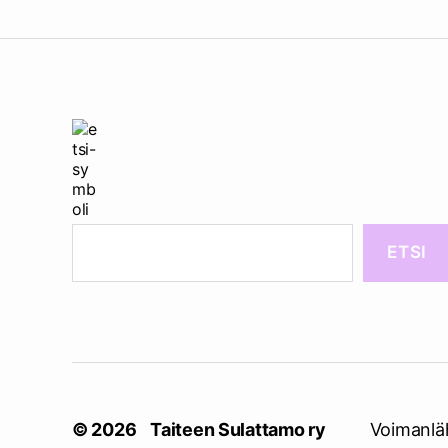
ETSI
© 2026
Taiteen Sulattamo ry
Voimanlä