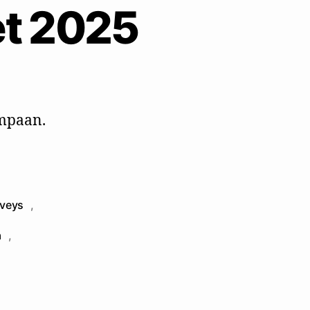
et 2025
ä
impaan.
rveys
,
a
,