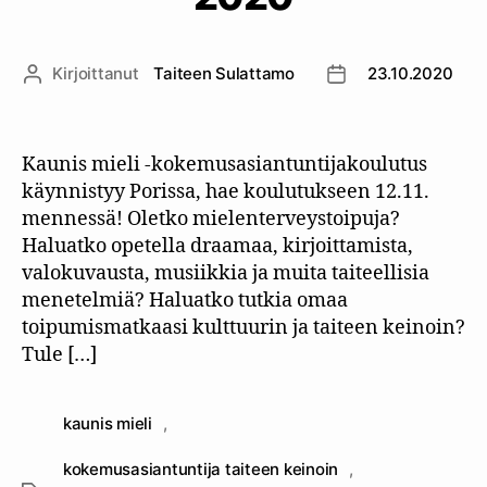
Kirjoittanut
Taiteen Sulattamo
23.10.2020
Kirjoittaja
Julkaisupäivämäär
Kaunis mieli -kokemusasiantuntijakoulutus
käynnistyy Porissa, hae koulutukseen 12.11.
mennessä! Oletko mielenterveystoipuja?
Haluatko opetella draamaa, kirjoittamista,
valokuvausta, musiikkia ja muita taiteellisia
menetelmiä? Haluatko tutkia omaa
toipumismatkaasi kulttuurin ja taiteen keinoin?
Tule […]
kaunis mieli
,
kokemusasiantuntija taiteen keinoin
,