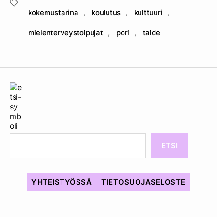
Avainsanat
kokemustarina
,
koulutus
,
kulttuuri
,
mielenterveystoipujat
,
pori
,
taide
ETSI
YHTEISTYÖSSÄ
TIETOSUOJASELOSTE