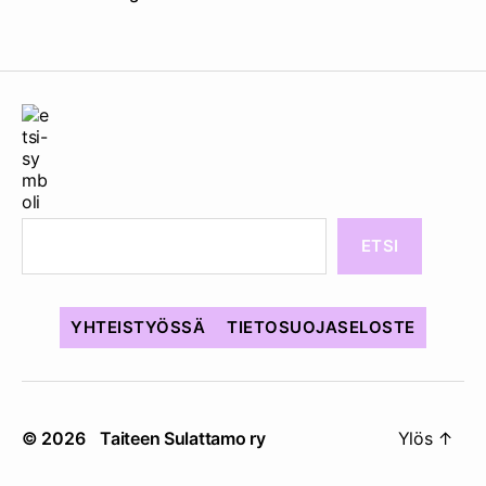
ETSI
YHTEISTYÖSSÄ
TIETOSUOJASELOSTE
© 2026
Taiteen Sulattamo ry
Ylös
↑