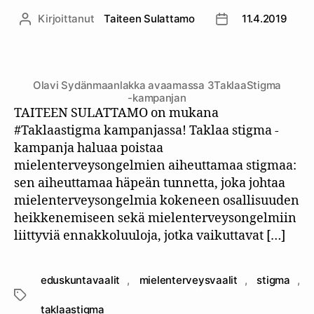
Kirjoittanut
Taiteen Sulattamo
11.4.2019
Kirjoittaja
Julkaisupäivämäär
Olavi Sydänmaanlakka avaamassa 3TaklaaStigma
-kampanjan
TAITEEN SULATTAMO on mukana
#Taklaastigma kampanjassa! Taklaa stigma -
kampanja haluaa poistaa
mielenterveysongelmien aiheuttamaa stigmaa:
sen aiheuttamaa häpeän tunnetta, joka johtaa
mielenterveysongelmia kokeneen osallisuuden
heikkenemiseen sekä mielenterveysongelmiin
liittyviä ennakkoluuloja, jotka vaikuttavat […]
eduskuntavaalit
,
mielenterveysvaalit
,
stigma
,
Avainsanat
taklaastigma