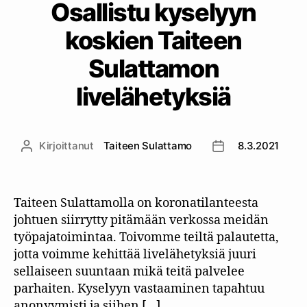
Osallistu kyselyyn
koskien Taiteen
Sulattamon
livelähetyksiä
Kirjoittanut
Taiteen Sulattamo
8.3.2021
Kirjoittaja
Julkaisupäivämää
Taiteen Sulattamolla on koronatilanteesta
johtuen siirrytty pitämään verkossa meidän
työpajatoimintaa. Toivomme teiltä palautetta,
jotta voimme kehittää livelähetyksiä juuri
sellaiseen suuntaan mikä teitä palvelee
parhaiten. Kyselyyn vastaaminen tapahtuu
anonyymisti ja siihen […]