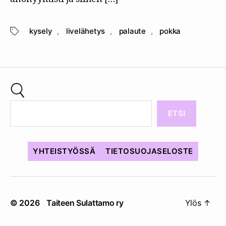
kysely
,
livelähetys
,
palaute
,
pokka
Avainsanat
ETSI
YHTEISTYÖSSÄ
TIETOSUOJASELOSTE
© 2026
Taiteen Sulattamo ry
Ylös
↑