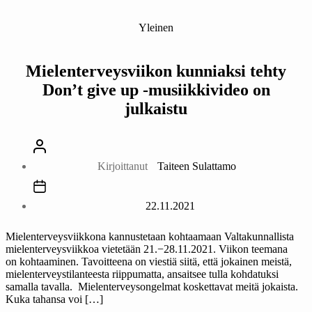
Kategoriat
Yleinen
Mielenterveysviikon kunniaksi tehty
Don’t give up -musiikkivideo on
julkaistu
Kirjoittaja
Kirjoittanut
Taiteen Sulattamo
Julkaisupäivämäärä
22.11.2021
Mielenterveysviikkona kannustetaan kohtaamaan Valtakunnallista
mielenterveysviikkoa vietetään 21.−28.11.2021. Viikon teemana
on kohtaaminen. Tavoitteena on viestiä siitä, että jokainen meistä,
mielenterveystilanteesta riippumatta, ansaitsee tulla kohdatuksi
samalla tavalla. Mielenterveysongelmat koskettavat meitä jokaista.
Kuka tahansa voi […]