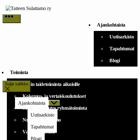
Siirry
sisältöön
Taiteen
Valikko
Sulattamo
Ajankohtaista
ry
Uutisarkisto
Tapahtumat
Blogi
Toiminta
Sulje valikko
Avoin taidetoiminta aikuisille
Kokemus- ja vertaiskoulutukset
Ajankohtaista
Näytä
alavalikko
Mielekäs muutos ryhmätoiminta
Uutisarkisto
Nuorten Sulattamo
Tapahtumat
Vapaaehtoiseksi
Blogi