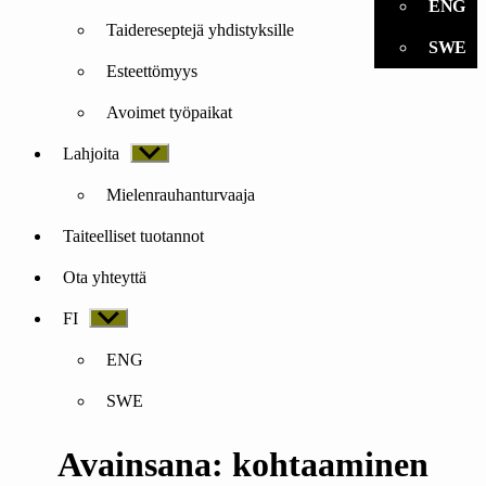
ENG
Taidereseptejä yhdistyksille
SWE
Esteettömyys
Avoimet työpaikat
Lahjoita
Näytä
alavalikko
Mielenrauhanturvaaja
Taiteelliset tuotannot
Ota yhteyttä
FI
Näytä
alavalikko
ENG
SWE
Avainsana:
kohtaaminen