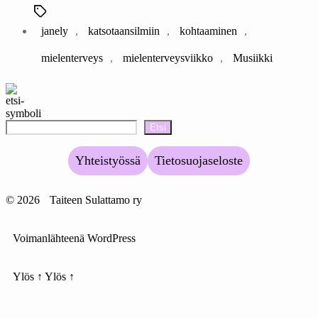
Avainsanat
janely
,
katsotaansilmiin
,
kohtaaminen
,
mielenterveys
,
mielenterveysviikko
,
Musiikki
Etsi
Yhteistyössä
Tietosuojaseloste
© 2026
Taiteen Sulattamo ry
Voimanlähteenä WordPress
Ylös
↑
Ylös
↑