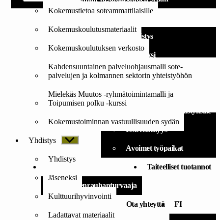
Kokemustietoa soteammattilaisille
Yhdistys
Kokemuskoulutusmateriaalit
Yhdistys
Kokemuskoulutuksen verkosto
Jäseneksi
Kahdensuuntainen palveluohjausmalli sote-
Kulttuurihyvinvointi
palvelujen ja kolmannen sektorin yhteistyöhön
Ladattavat materiaalit
Mielekäs Muutos -ryhmätoimintamalli ja
Toipumisen polku -kurssi
Taidereseptejä yhdistyksille
Kokemustoiminnan vastuullisuuden sydän
Esteettömyys
Yhdistys
Näytä
alavalikko
Avoimet työpaikat
Yhdistys
Lahjoita
Taiteelliset tuotannot
Jäseneksi
Mielenrauhanturvaaja
Kulttuurihyvinvointi
Ota yhteyttä
FI
Ladattavat materiaalit