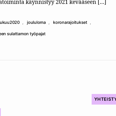
atoiminta käynnistyy 2021 kevääseen […]
lukuu2020
,
joululoma
,
koronarajoitukset
,
at
teen sulattamon työpajat
YHTEIST