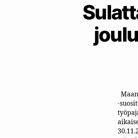
Sulat
joulu
Maanan
-suosi
työpaj
aikais
30.11.