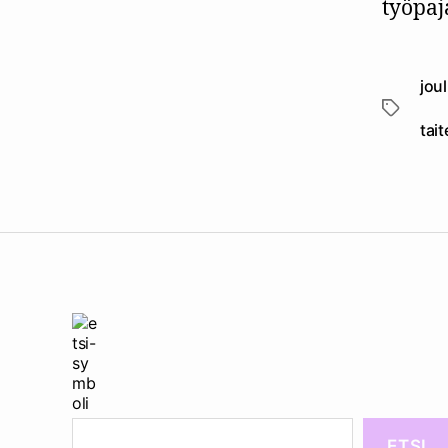
työpaj
jou
Avainsan
tai
ETSI