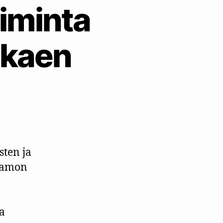
iminta
alkaen
ten ja
ttamon
sa