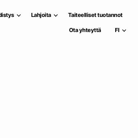
istys
Lahjoita
Taiteelliset tuotannot
Ota yhteyttä
FI