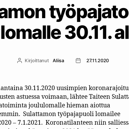
tamon työpajato
lomalle 30.11. 
Kirjoittanut
Aliisa
27.11.2020
Kirjoittaja
Julkaisupäivämäärä
taina 30.11.2020 uusimpien koronarajoitus
tusten astuessa voimaan, lähtee Taiteen Sula
atoiminta joululomalle hieman aiottua
emmin. Sulattamon työpajapuoli lomailee
2020 – 7.1.2021. Koronatilanteen niin sallies