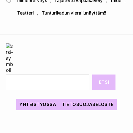
mielenterveys
,
rajoitettu vapaakävely
,
taide
,
Avainsanat
Teatteri
,
Tunturikadun vierailunäyttämö
ETSI
YHTEISTYÖSSÄ
TIETOSUOJASELOSTE