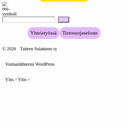
Etsi
Yhteistyössä
Tietosuojaseloste
© 2026
Taiteen Sulattamo ry
Voimanlähteenä WordPress
Ylös
↑
Ylös
↑