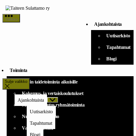
Siirry
sisältöön
Taiteen
Valikko
Sulattamo
Ajankohtaista
ry
Uutisarkisto
Tapahtumat
Blogi
Toiminta
Sulje valikko
Avoin taidetoiminta aikuisille
Kokemus- ja vertaiskoulutukset
Ajankohtaista
Näytä
alavalikko
Mielekäs muutos ryhmätoiminta
Uutisarkisto
Nuorten Sulattamo
Tapahtumat
Vapaaehtoiseksi
Blogi