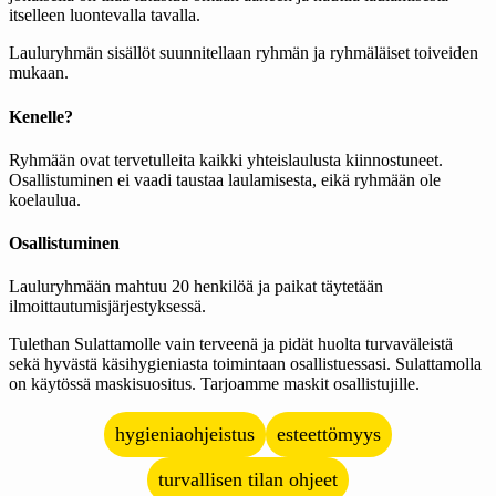
itselleen luontevalla tavalla.
Lauluryhmän sisällöt suunnitellaan ryhmän ja ryhmäläiset toiveiden
mukaan.
Kenelle?
Ryhmään ovat tervetulleita kaikki yhteislaulusta kiinnostuneet.
Osallistuminen ei vaadi taustaa laulamisesta, eikä ryhmään ole
koelaulua.
Osallistuminen
Lauluryhmään mahtuu 20 henkilöä ja paikat täytetään
ilmoittautumisjärjestyksessä.
Tulethan Sulattamolle vain terveenä ja pidät huolta turvaväleistä
sekä hyvästä käsihygieniasta toimintaan osallistuessasi. Sulattamolla
on käytössä maskisuositus. Tarjoamme maskit osallistujille.
hygieniaohjeistus
esteettömyys
turvallisen tilan ohjeet