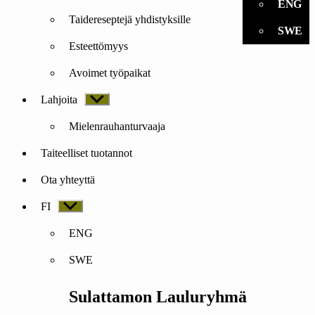
ENG
Taidereseptejä yhdistyksille
SWE
Esteettömyys
Avoimet työpaikat
Lahjoita
Näytä
alavalikko
Mielenrauhanturvaaja
Taiteelliset tuotannot
Ota yhteyttä
FI
Näytä
alavalikko
ENG
SWE
Sulattamon Lauluryhmä