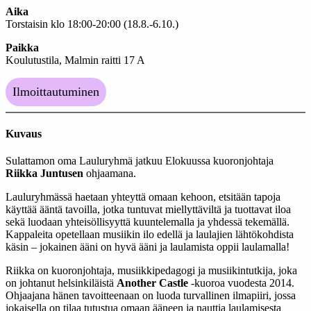
Aika
Torstaisin klo 18:00-20:00
(18.8.-6.10.)
Paikka
Koulutustila, Malmin raitti 17 A
Ilmoittautuminen
Kuvaus
Sulattamon oma Lauluryhmä jatkuu Elokuussa kuoronjohtaja
Riikka Juntusen
ohjaamana.
Lauluryhmässä haetaan yhteyttä omaan kehoon, etsitään tapoja
käyttää ääntä tavoilla, jotka tuntuvat miellyttäviltä ja tuottavat iloa
sekä luodaan yhteisöllisyyttä kuuntelemalla ja yhdessä tekemällä.
Kappaleita opetellaan musiikin ilo edellä ja laulajien lähtökohdista
käsin – jokainen ääni on hyvä ääni ja laulamista oppii laulamalla!
Riikka on kuoronjohtaja, musiikkipedagogi ja musiikintutkija, joka
on johtanut helsinkiläistä
Another Castle
-kuoroa vuodesta 2014.
Ohjaajana hänen tavoitteenaan on luoda turvallinen ilmapiiri, jossa
jokaisella on tilaa tutustua omaan ääneen ja nauttia laulamisesta