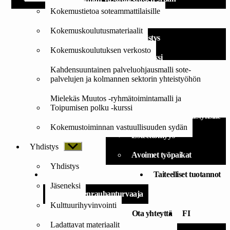
Kokemustietoa soteammattilaisille
Yhdistys
Kokemuskoulutusmateriaalit
Yhdistys
Kokemuskoulutuksen verkosto
Jäseneksi
Kahdensuuntainen palveluohjausmalli sote-
Kulttuurihyvinvointi
palvelujen ja kolmannen sektorin yhteistyöhön
Ladattavat materiaalit
Mielekäs Muutos -ryhmätoimintamalli ja
Toipumisen polku -kurssi
Taidereseptejä yhdistyksille
Kokemustoiminnan vastuullisuuden sydän
Esteettömyys
Yhdistys
Näytä
alavalikko
Avoimet työpaikat
Yhdistys
Lahjoita
Taiteelliset tuotannot
Jäseneksi
Mielenrauhanturvaaja
Kulttuurihyvinvointi
Ota yhteyttä
FI
Ladattavat materiaalit