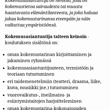
Kokemusasiantuntija on henkilö, jolla on
kokemustietoa sairaudesta tai muusta
haastavasta elämäntilanteesta, ja joka haluaa
jakaa kokemustarinansa eteenpäin ja näin
vaikuttaa ympäristöönsä
.
Kokemusasiantuntija taiteen keinoin
-
koulutuksen sisältönä on:
oman kokemustarinan kirjoittaminen ja
jakaminen ryhmässä
kokemusasiantuntijuuteen, termistöön ja
teoriaan tutustuminen
eri taidemenetelmiin (teatteri, draama, liike,
kuva, musiikki jne.) tutustuminen
vuorovaikutus-, itseilmaisu- ja
esiintymistaitojen harjoitteleminen
oman kokemustarina-kokonaisuuden