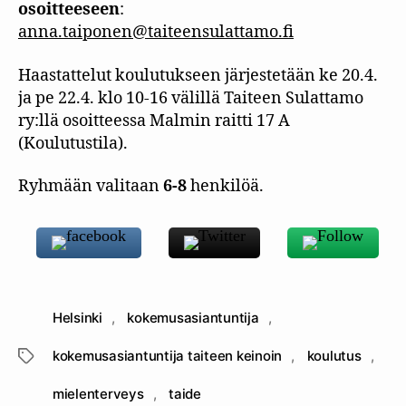
osoitteeseen
:
anna.taiponen@taiteensulattamo.fi
Haastattelut koulutukseen järjestetään ke 20.4.
ja pe 22.4. klo 10-16 välillä Taiteen Sulattamo
ry:llä osoitteessa Malmin raitti 17 A
(Koulutustila).
Ryhmään valitaan
6-8
henkilöä.
Helsinki
,
kokemusasiantuntija
,
kokemusasiantuntija taiteen keinoin
,
koulutus
,
Avainsanat
mielenterveys
,
taide