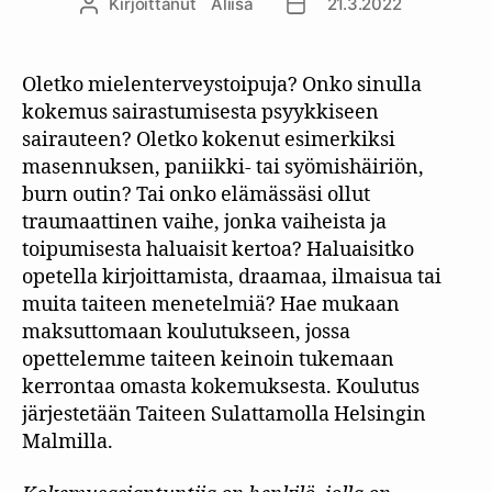
Kirjoittanut
Aliisa
21.3.2022
Kirjoittaja
Julkaisupäivämäärä
Oletko mielenterveystoipuja? Onko sinulla
kokemus sairastumisesta psyykkiseen
sairauteen? Oletko kokenut esimerkiksi
masennuksen, paniikki- tai syömishäiriön,
burn outin? Tai onko elämässäsi ollut
traumaattinen vaihe, jonka vaiheista ja
toipumisesta haluaisit kertoa? Haluaisitko
opetella kirjoittamista, draamaa, ilmaisua tai
muita taiteen menetelmiä? Hae mukaan
maksuttomaan koulutukseen, jossa
opettelemme taiteen keinoin tukemaan
kerrontaa omasta kokemuksesta. Koulutus
järjestetään Taiteen Sulattamolla Helsingin
Malmilla.