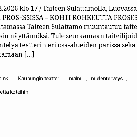
2.2026 klo 17 / Taiteen Sulattamolla, Luovassa
sa PROSESSISSA – KOHTI ROHKEUTTA PROSES
iltamassa Taiteen Sulattamo muuntautuu taite
sin näyttämöksi. Tule seuraamaan taiteilijoi
ntelyä teatterin eri osa-alueiden parissa sekä
ttamaan […]
sinki
,
Kaupungin teatteri
,
malmi
,
mielenterveys
,
at
detta koteihin