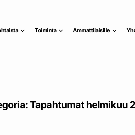
htaista
Toiminta
Ammattilaisille
Yhd
egoria:
Tapahtumat helmikuu 