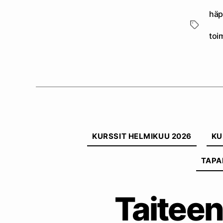
häp
Avainsan
toi
KURSSIT HELMIKUU 2026
KU
TAPA
Taiteen