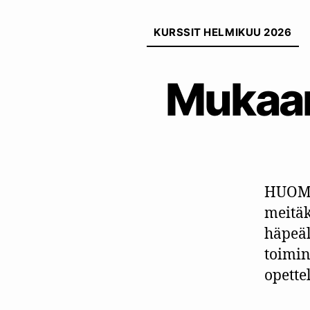
KURSSIT HELMIKUU 2026
Mukaan
HUOM!
meitäk
häpeäl
toimin
opette