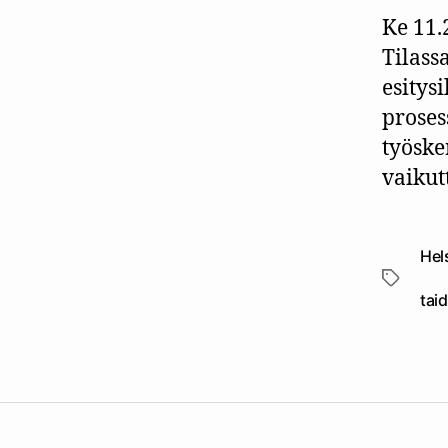
Ke 11.
Tilas
esitys
proses
työske
vaiku
Hel
Avainsan
tai