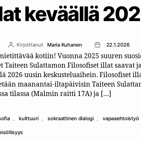
llat keväällä 20
Kirjoittanut
Maria Kuhanen
22.1.2026
Kirjoittaja
Julkaisupäivämäär
mietittävää kotiin! Vuonna 2025 suuren suos
t Taiteen Sulattamon Filosofiset illat saavat j
lä 2026 uusin keskusteluaihein. Filosofiset ill
tetään maanantai-iltapäivisin Taiteen Sulatta
sa tilassa (Malmin raitti 17A) ja […]
sofia
,
kulttuuri
,
sokraattinen dialogi
,
vapaaehtoistyö
at
eisöllisyys