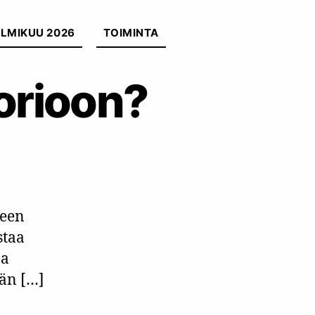
LMIKUU 2026
TOIMINTA
orioon?
ärä
seen
staa
ja
eän […]