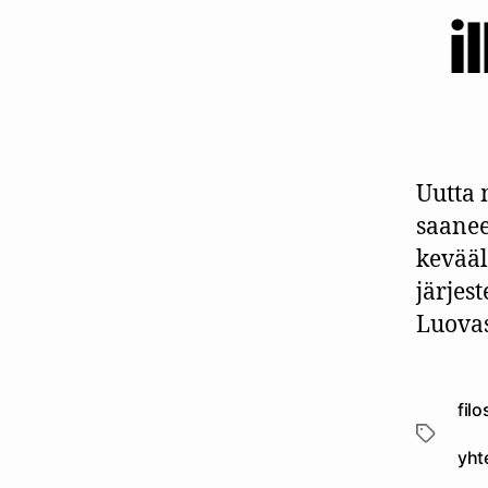
i
Uutta 
saanee
kevääl
järjes
Luovas
filo
Avainsan
yht