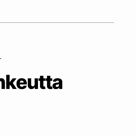
hkeutta
ärä