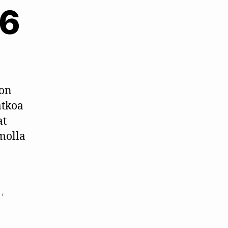
26
ä
ion
atkoa
at
molla
,