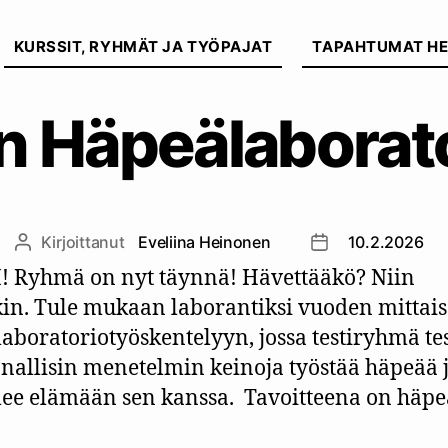
Kategoriat
KURSSIT, RYHMÄT JA TYÖPAJAT
TAPAHTUMAT HE
 Häpeälaborat
Kirjoittanut
Eveliina Heinonen
10.2.2026
Kirjoittaja
Julkaisupäivämä
 Ryhmä on nyt täynnä! Hävettääkö? Niin
in. Tule mukaan laborantiksi vuoden mittai
aboratoriotyöskentelyyn, jossa testiryhmä te
nallisin menetelmin keinoja työstää häpeää 
lee elämään sen kanssa. Tavoitteena on häp