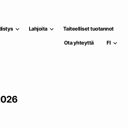
istys
Lahjoita
Taiteelliset tuotannot
Ota yhteyttä
FI
2026