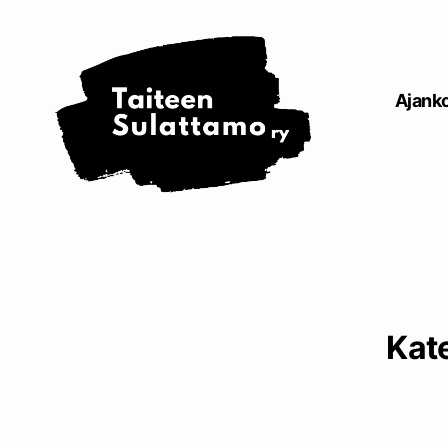
Taiteen
Sulattamo
ry
Ajanko
Kat