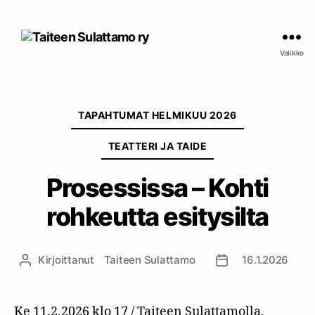
Taiteen
Sulattamo
Valikko
ry
Kategoriat
TAPAHTUMAT HELMIKUU 2026
TEATTERI JA TAIDE
Prosessissa – Kohti
rohkeutta esitysilta
Kirjoittanut
Taiteen Sulattamo
16.1.2026
Kirjoittaja
Julkaisupäivämäär
Ke 11.2.2026 klo 17 / Taiteen Sulattamolla,