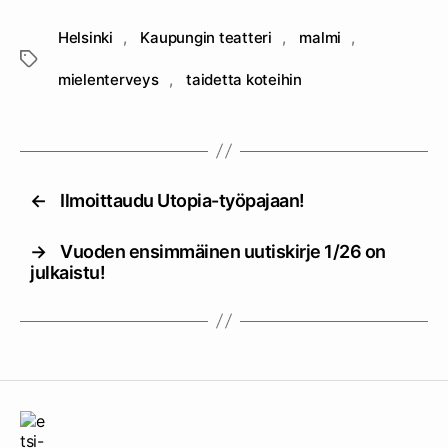
Helsinki
,
Kaupungin teatteri
,
malmi
,
Avainsanat
mielenterveys
,
taidetta koteihin
←
Ilmoittaudu Utopia-työpajaan!
→
Vuoden ensimmäinen uutiskirje 1/26 on
julkaistu!