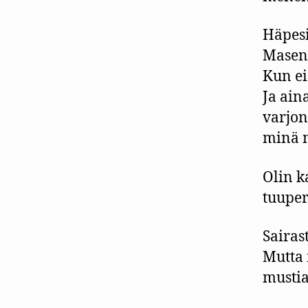
Häpesi
Masenn
Kun ei 
Ja ain
varjon
minä n
Olin k
tuuper
Sairast
Mutta 
mustia