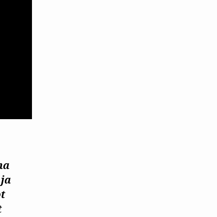
na
 ja
t
t