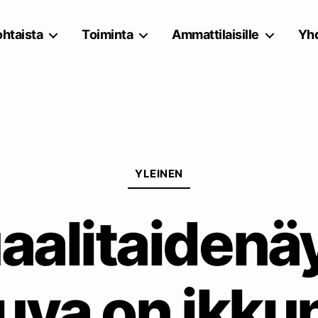
htaista
Toiminta
Ammattilaisille
Yhd
Kategoriat
YLEINEN
aalitaidenä
uva on ikku