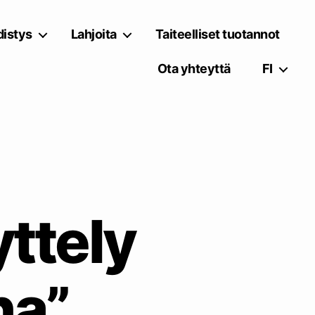
istys
Lahjoita
Taiteelliset tuotannot
Ota yhteyttä
FI
yttely
na”