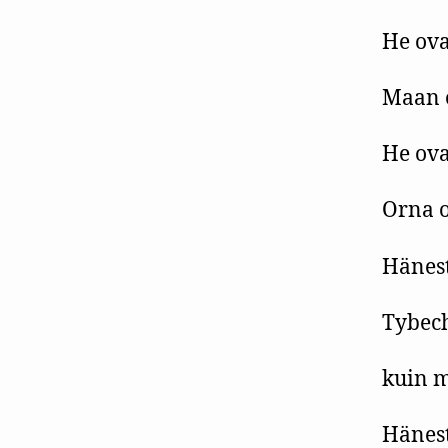
He ova
Maan e
He ova
Orna o
Hänest
Tybech
kuin m
Hänest