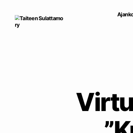
Ajanko
Taiteen
Sulattamo
ry
Virtu
”K