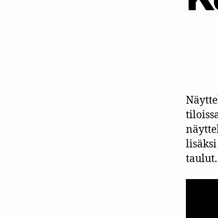
Näytte
tilois
näytte
lisäksi
taulut.