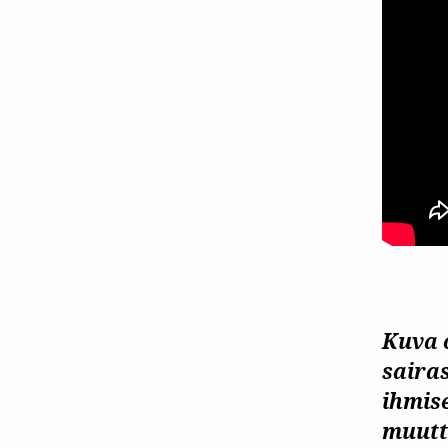
Kuva 
sairas
ihmis
muutt