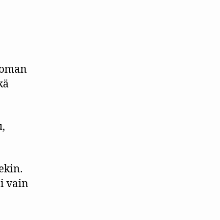
n oman
kä
u,
sekin.
li vain