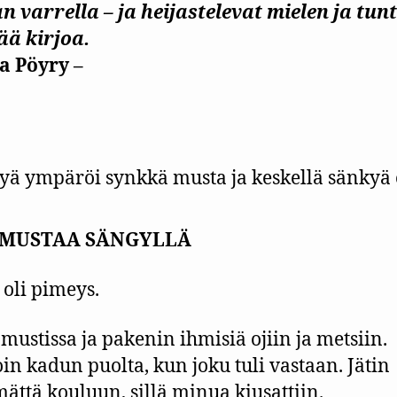
 varrella – ja heijastelevat mielen ja tun
ää kirjoa.
a Pöyry –
 MUSTAA SÄNGYLLÄ
 oli pimeys.
 mustissa ja pakenin ihmisiä ojiin ja metsiin.
in kadun puolta, kun joku tuli vastaan. Jätin
ttä kouluun, sillä minua kiusattiin.