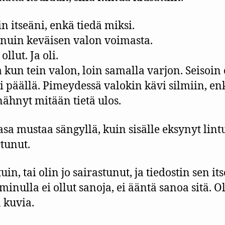
n itseäni, enkä tiedä miksi.
uin keväisen valon voimasta.
ollut. Ja oli.
a kun tein valon, loin samalla varjon. Seisoi
i päällä. Pimeydessä valokin kävi silmiin, en
ähnyt mitään tietä ulos.
asa mustaa sängyllä, kuin sisälle eksynyt lint
tunut.
uin, tai olin jo sairastunut, ja tiedostin sen it
minulla ei ollut sanoja, ei ääntä sanoa sitä. O
 kuvia.