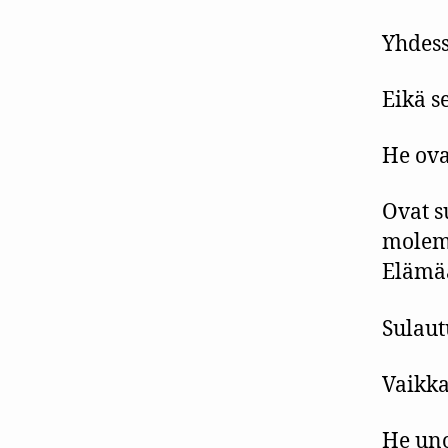
Yhdess
Eikä se
He ova
Ovat s
molemm
Elämää
Sulaut
Vaikka
He uno