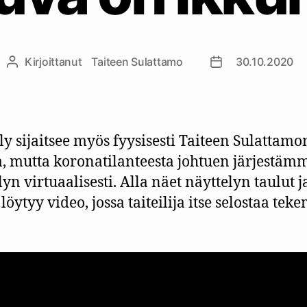
Kirjoittanut
Taiteen Sulattamo
30.10.2020
Kirjoittaja
Julkaisupäivämää
ly sijaitsee myös fyysisesti Taiteen Sulattamo
sa, mutta koronatilanteesta johtuen järjestäm
lyn virtuaalisesti. Alla näet näyttelyn taulut j
 löytyy video, jossa taiteilija itse selostaa te