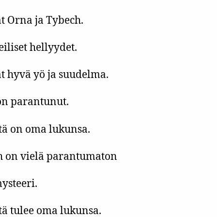
t Orna ja Tybech.
iliset hellyydet.
t hyvä yö ja suudelma.
n parantunut.
ä on oma lukunsa.
 on vielä parantumaton
ysteeri.
ä tulee oma lukunsa.