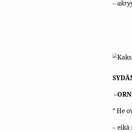
– akry
SYDÄ
–
ORN
” He o
– eikä