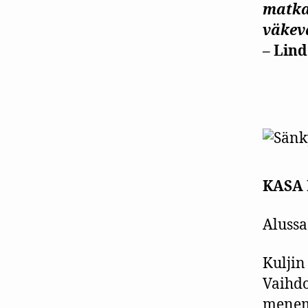
matkan
väkev
– Lind
KASA
Alussa
Kuljin
Vaihdo
menemä