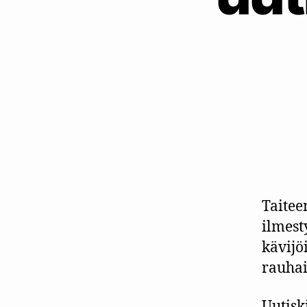
Taitee
ilmest
kävijö
rauhai
Uutisk