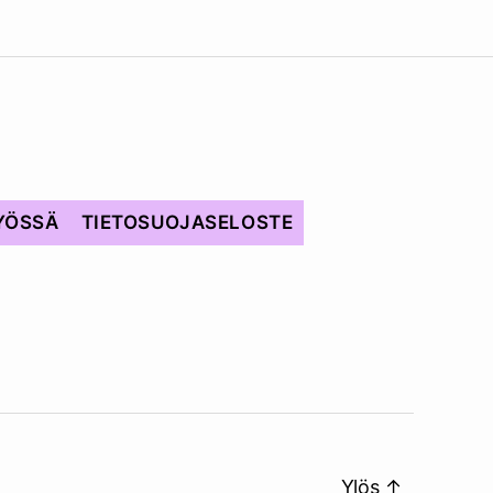
YÖSSÄ
TIETOSUOJASELOSTE
Ylös
↑