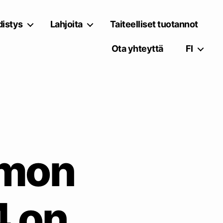
istys
Lahjoita
Taiteelliset tuotannot
Ota yhteyttä
FI
amon
4 on