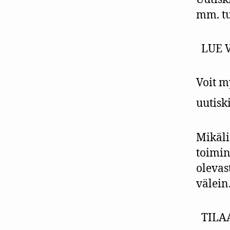
mm. tu
LUE 
Voit m
uutisk
Mikäli
toimin
olevas
välein
TILA