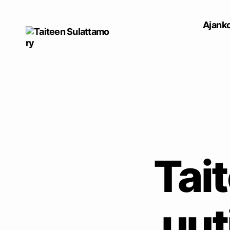
Ajanko
Taiteen
Sulattamo
ry
Tai
uut