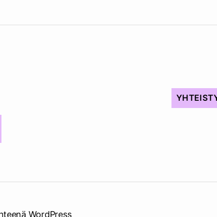
YHTEIST
hteenä WordPress