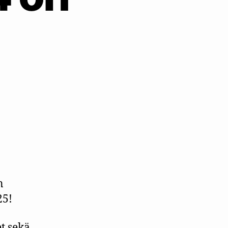
rä
n
25!
t sekä