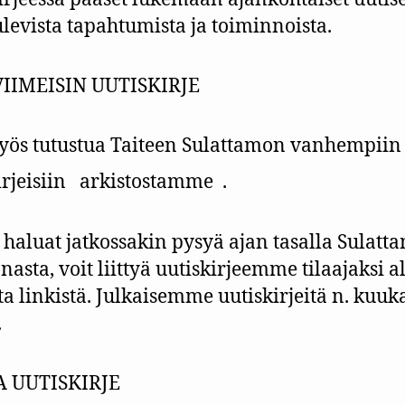
levista tapahtumista ja toiminnoista.
VIIMEISIN UUTISKIRJE
yös tutustua Taiteen Sulattamon vanhempiin
irjeisiin
arkistostamme
.
 haluat jatkossakin pysyä ajan tasalla Sulatt
nasta, voit liittyä uutiskirjeemme tilaajaksi a
ta linkistä. Julkaisemme uutiskirjeitä n. kuu
.
A UUTISKIRJE