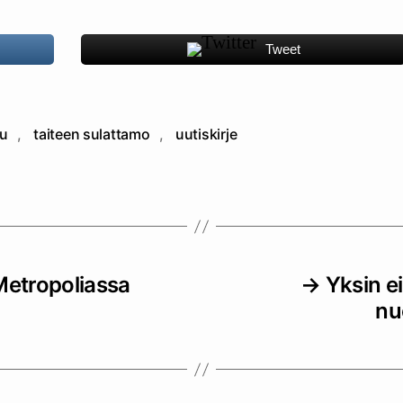
Tweet
lu
,
taiteen sulattamo
,
uutiskirje
at
Metropoliassa
→
Yksin ei
nu