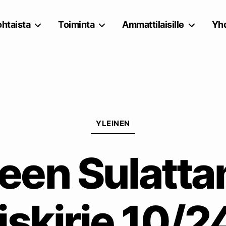
htaista
Toiminta
Ammattilaisille
Yhd
Kategoriat
YLEINEN
teen Sulatt
iskirje 10/2