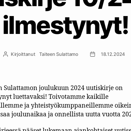
ilmestynyt!
Kirjoittanut
Taiteen Sulattamo
18.12.2024
Kirjoittaja
Julkaisupäivämää
n Sulattamon joulukuun 2024 uutiskirje on
ynyt luettavaksi! Toivotamme kaikille
illemme ja yhteistyökumppaneillemme oikei
saa joulunaikaa ja onnellista uutta vuotta 20
irjeessä pääset lukemaan ajankohtaiset uutise