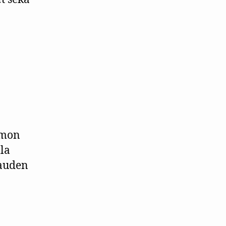
amon
lla
kauden