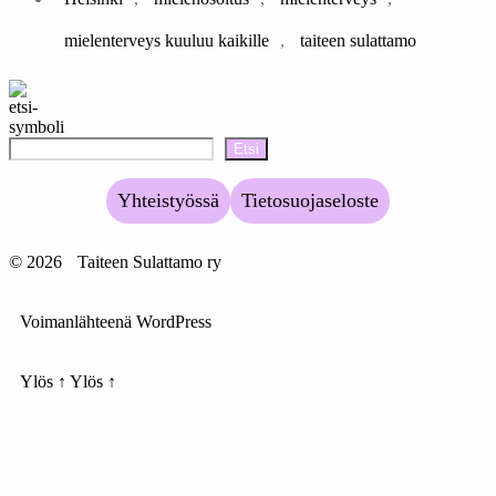
mielenterveys kuuluu kaikille
,
taiteen sulattamo
Etsi
Yhteistyössä
Tietosuojaseloste
© 2026
Taiteen Sulattamo ry
Voimanlähteenä WordPress
Ylös
↑
Ylös
↑