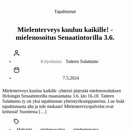
Kategoriat
Tapahtumat
Mielenterveys kuuluu kaikille! -
mielenosoitus Senaatintorilla 3.6.
Kirjoittaja
Kirjoittanut
Taiteen Sulattamo
Julkaisupäivämäärä
7.5.2024
Mielenterveys kuuluu kaikille -yhteisö järjestää mielenosoituksen
Helsingin Senaatintorilla maanantaina 3.6. klo 16-18. Taiteen
Sulattamo ry on yksi tapahtuman yhteistyökumppaneista. Lue lisää
tapahtumasta alta ja tule mukaan! Mielenterveyspalvelut ovat
kriisissä! Suomessa […]
Avainsanat
Helsinki
,
mielenosoitus
,
mielenterveys
,