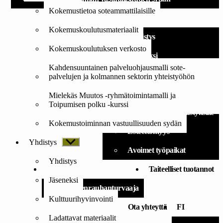
Kokemustietoa soteammattilaisille
Yhdistys
Kokemuskoulutusmateriaalit
Yhdistys
Kokemuskoulutuksen verkosto
Jäseneksi
Kahdensuuntainen palveluohjausmalli sote-
Kulttuurihyvinvointi
palvelujen ja kolmannen sektorin yhteistyöhön
Ladattavat materiaalit
Mielekäs Muutos -ryhmätoimintamalli ja
Toipumisen polku -kurssi
Taidereseptejä yhdistyksille
Kokemustoiminnan vastuullisuuden sydän
Esteettömyys
Yhdistys
Näytä
alavalikko
Avoimet työpaikat
Yhdistys
Lahjoita
Taiteelliset tuotannot
Jäseneksi
Mielenrauhanturvaaja
Kulttuurihyvinvointi
Ota yhteyttä
FI
Ladattavat materiaalit