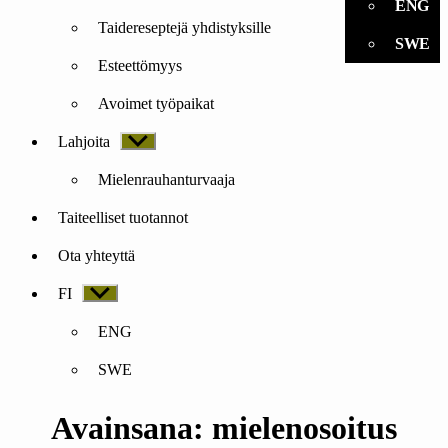
ENG
Taidereseptejä yhdistyksille
SWE
Esteettömyys
Avoimet työpaikat
Lahjoita
Näytä
alavalikko
Mielenrauhanturvaaja
Taiteelliset tuotannot
Ota yhteyttä
FI
Näytä
alavalikko
ENG
SWE
Avainsana:
mielenosoitus