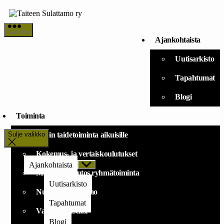
Siirry
sisältöön
Taiteen
Valikko
Sulattamo
Ajankohtaista
ry
Uutisarkisto
Tapahtumat
Blogi
Toiminta
Sulje valikko
Avoin taidetoiminta aikuisille
Kokemus- ja vertaiskoulutukset
Ajankohtaista
Näytä
alavalikko
Mielekäs muutos ryhmätoiminta
Uutisarkisto
Nuorten Sulattamo
Tapahtumat
Vapaaehtoiseksi
Blogi