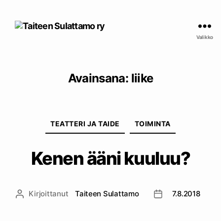
Taiteen
Sulattamo
Valikko
ry
Avainsana:
liike
Kategoriat
TEATTERI JA TAIDE
TOIMINTA
Kenen ääni kuuluu?
Kirjoittanut
Taiteen Sulattamo
7.8.2018
Kirjoittaja
Julkaisupäivämää