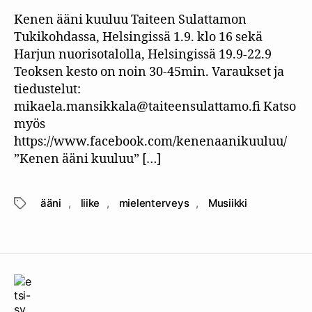
Kenen ääni kuuluu Taiteen Sulattamon
Tukikohdassa, Helsingissä 1.9. klo 16 sekä
Harjun nuorisotalolla, Helsingissä 19.9-22.9
Teoksen kesto on noin 30-45min. Varaukset ja
tiedustelut:
mikaela.mansikkala@taiteensulattamo.fi Katso
myös
https://www.facebook.com/kenenaanikuuluu/
”Kenen ääni kuuluu” […]
ääni
,
liike
,
mielenterveys
,
Musiikki
Avainsanat