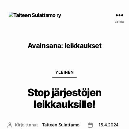
Taiteen
Sulattamo
Valikko
ry
Avainsana:
leikkaukset
Kategoriat
YLEINEN
Stop järjestöjen
leikkauksille!
Kirjoittanut
Taiteen Sulattamo
15.4.2024
Kirjoittaja
Julkaisupäivämäär