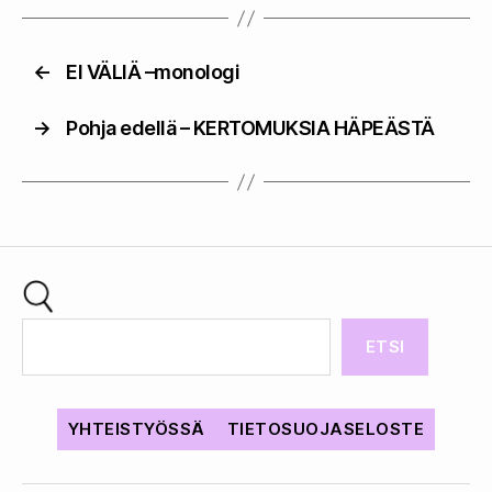
←
EI VÄLIÄ –monologi
→
Pohja edellä – KERTOMUKSIA HÄPEÄSTÄ
ETSI
YHTEISTYÖSSÄ
TIETOSUOJASELOSTE