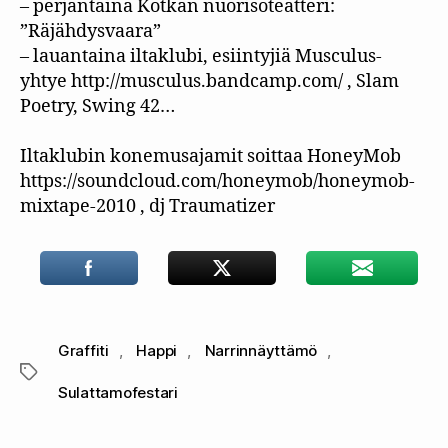
– perjantaina Kotkan nuorisoteatteri:
”Räjähdysvaara”
– lauantaina iltaklubi, esiintyjiä Musculus-
yhtye http://musculus.bandcamp.com/ , Slam
Poetry, Swing 42…
Iltaklubin konemusajamit soittaa HoneyMob
https://soundcloud.com/honeymob/honeymob-
mixtape-2010 , dj Traumatizer
Graffiti
,
Happi
,
Narrinnäyttämö
,
Avainsanat
Sulattamofestari