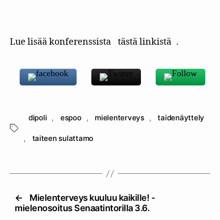
Lue lisää konferenssista
tästä linkistä
.
dipoli
,
espoo
,
mielenterveys
,
taidenäyttely
Avainsanat
,
taiteen sulattamo
←
Mielenterveys kuuluu kaikille! -
mielenosoitus Senaatintorilla 3.6.