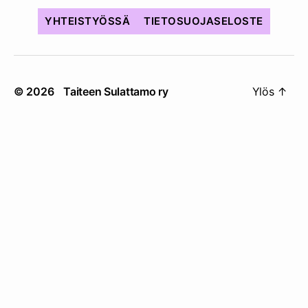
YHTEISTYÖSSÄ
TIETOSUOJASELOSTE
© 2026
Taiteen Sulattamo ry
Ylös
↑