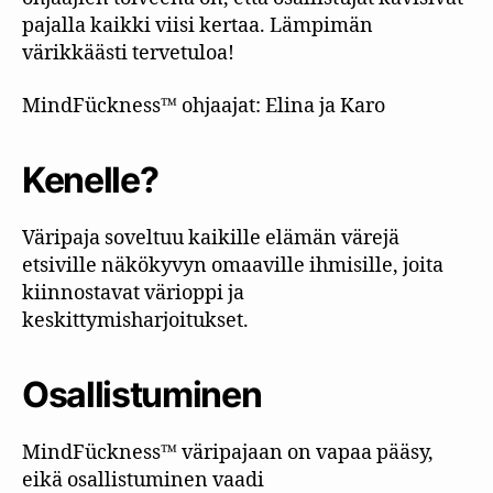
pajalla kaikki viisi kertaa. Lämpimän
värikkäästi tervetuloa!
MindFückness™ ohjaajat: Elina ja Karo
Kenelle?
Väripaja soveltuu kaikille elämän värejä
etsiville näkökyvyn omaaville ihmisille, joita
kiinnostavat värioppi ja
keskittymisharjoitukset.
Osallistuminen
MindFückness™ väripajaan on vapaa pääsy,
eikä osallistuminen vaadi