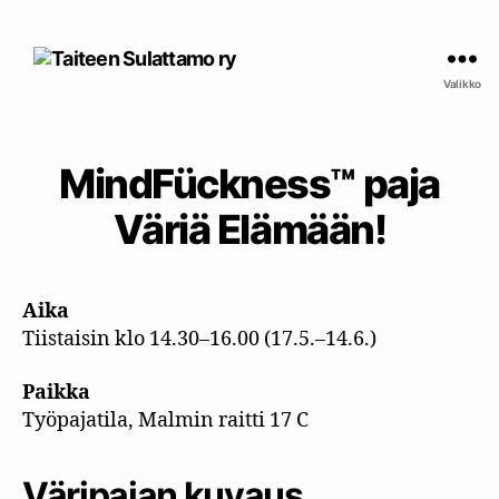
Taiteen
Sulattamo
Valikko
ry
MindFückness™ paja
Väriä Elämään!
Aika
Tiistaisin klo 14.30–16.00 (17.5.–14.6.)
Paikka
Työpajatila, Malmin raitti 17 C
Väripajan kuvaus