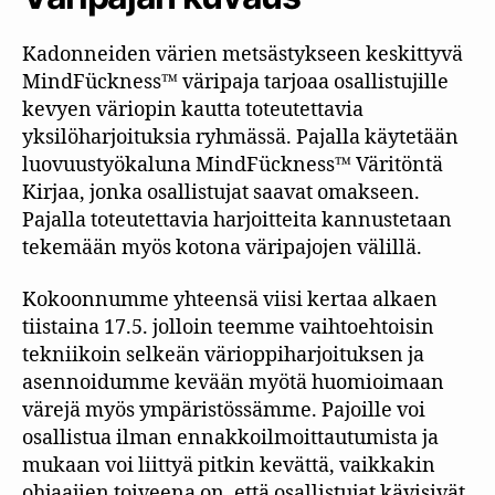
Kadonneiden värien metsästykseen keskittyvä
MindFückness™ väripaja tarjoaa osallistujille
kevyen väriopin kautta toteutettavia
yksilöharjoituksia ryhmässä. Pajalla käytetään
luovuustyökaluna MindFückness™ Väritöntä
Kirjaa, jonka osallistujat saavat omakseen.
Pajalla toteutettavia harjoitteita kannustetaan
tekemään myös kotona väripajojen välillä.
Kokoonnumme yhteensä viisi kertaa alkaen
tiistaina 17.5. jolloin teemme vaihtoehtoisin
tekniikoin selkeän värioppiharjoituksen ja
asennoidumme kevään myötä huomioimaan
värejä myös ympäristössämme. Pajoille voi
osallistua ilman ennakkoilmoittautumista ja
mukaan voi liittyä pitkin kevättä, vaikkakin
ohjaajien toiveena on, että osallistujat kävisivät