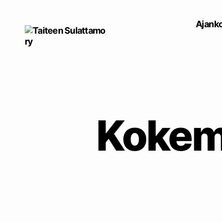
Ajanko
Taiteen
Sulattamo
ry
Kokem