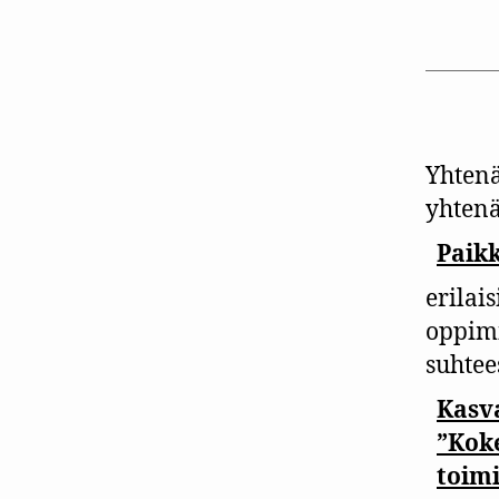
Yhtenä
yhtenä
Paik
erilai
oppimi
suhtee
Kasv
”Kok
toim