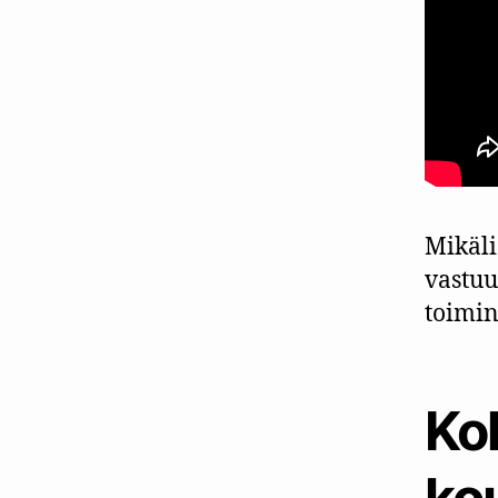
Mikäli
vastuu
toimin
Ko
kou