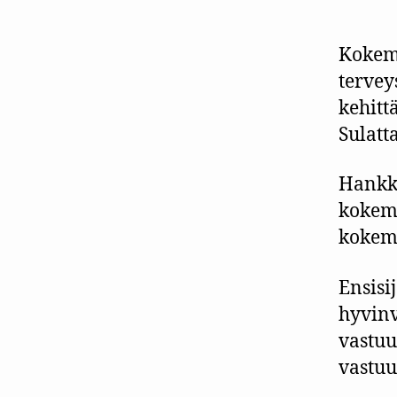
Kokemu
tervey
kehitt
Sulatt
Hankke
kokemu
kokemu
Ensisi
hyvin
vastu
vastuu