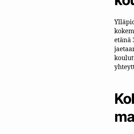
Ylläpi
kokemu
etänä 
jaetaa
koulut
yhteyt
Ko
ma