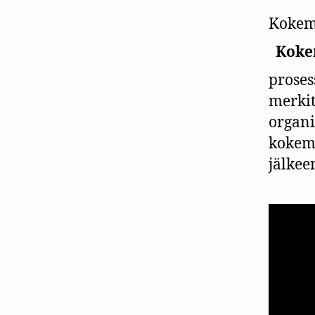
Kokemu
Koke
proses
merkit
organi
kokemu
jälkee