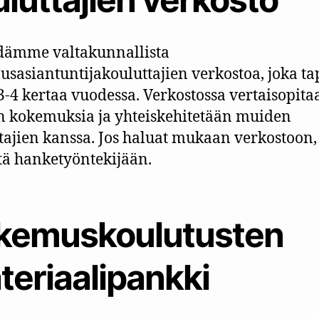
dämme valtakunnallista
sasiantuntijakouluttajien verkostoa, joka t
3-4 kertaa vuodessa. Verkostossa vertaisopita
n kokemuksia ja yhteiskehitetään muiden
tajien kanssa. Jos haluat mukaan verkostoon,
tä hanketyöntekijään.
kemuskoulutusten
teriaalipankki