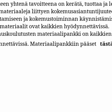
en yhtenä tavoitteena on kerätä, tuottaa ja l
materiaaleja liittyen kokemusasiantuntijuute
tamiseen ja kokemustoiminnan käynnistämi
ateriaalit ovat kaikkien hyödynnettävissä.
skoulutusten materiaalipankki on kaikkien
nettävissä. Materiaalipankkiin pääset
täst