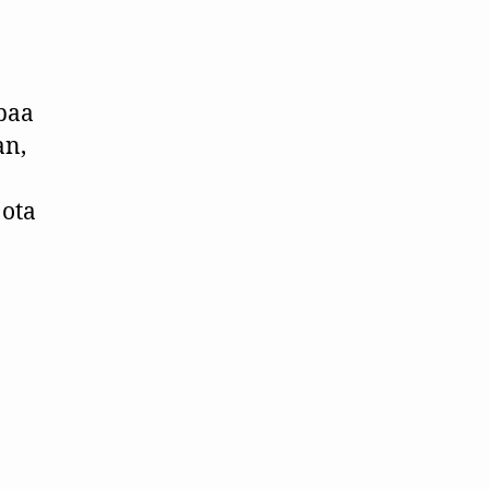
apaa
an,
 ota