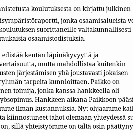
istetusta koulutuksesta on kirjattu julkinen
sympäristöraportti, jonka osaamisalueista 
 koulutuksen suorittaneille valtakunnallisesti
ukaisia osaamistodistuksia.
 edistää kentän läpinäkyvyyttä ja
ertaisuutta, mutta mahdollistaa kuitenkin
usten järjestämisen yhä joustavasti jokaisen
yhmän tarpeita kunnioittaen. Paikko on
inen toimija, jonka kanssa hankkeella oli
työsopimus. Hankkeen aikana Paikkoon pääs
amme ilman kustannuksia. Nyt ohjaamme kai
ta kiinnostuneet tahot olemaan yhteydessä 
on, sillä yhteistyömme on tältä osin päättyny