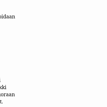
voidaan
i
kki
suoraan
t.