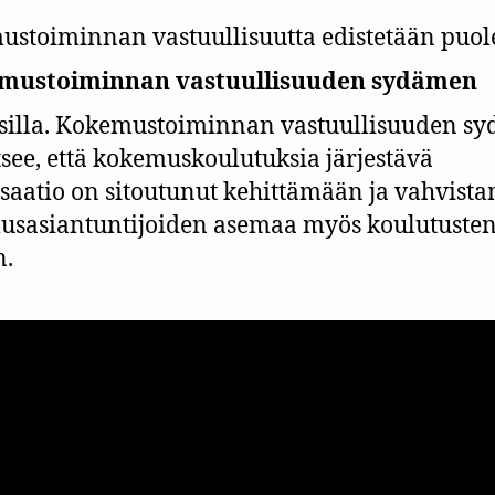
stoiminnan vastuullisuutta edistetään puol
mustoiminnan vastuullisuuden sydämen
silla. Kokemustoiminnan vastuullisuuden sy
see, että kokemuskoulutuksia järjestävä
saatio on sitoutunut kehittämään ja vahvist
sasiantuntijoiden asemaa myös koulutuste
n.