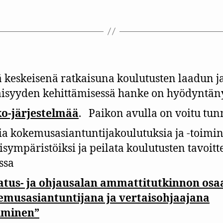
 keskeisenä ratkaisuna koulutusten laadun j
isyyden kehittämisessä hanke on hyödyntän
ko-järjestelmää
.
Paikon avulla on voitu tun
sia kokemusasiantuntijakoulutuksia ja -toimin
sympäristöiksi ja peilata koulutusten tavoitt
ssa
atus- ja ohjausalan ammattitutkinnon osa
emusasiantuntijana ja vertaisohjaajana
iminen”