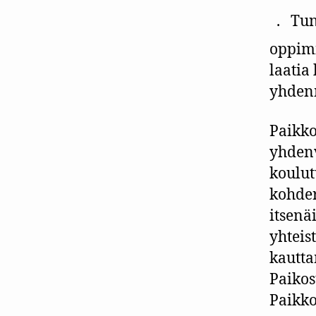
.
Tunn
oppimi
laatia
yhdenm
Paikko
yhdenv
koulut
kohder
itsenä
yhteis
kautt
Paikos
Paikko