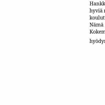
Hankke
hyviä 
koulut
Nämä m
Kokemu
hyödyn