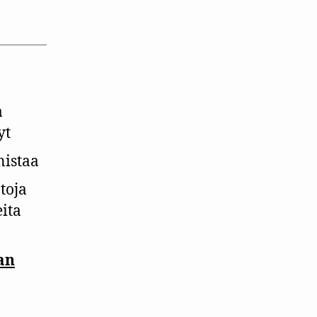
a
yt
nistaa
toja
eita
an