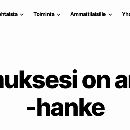
htaista
Toiminta
Ammattilaisille
Yhd
uksesi on a
-hanke