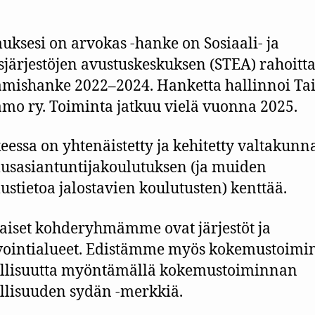
ksesi on arvokas -hanke on Sosiaali- ja
sjärjestöjen avustuskeskuksen (STEA) rahoit
ämishanke 2022–2024. Hanketta hallinnoi Ta
amo ry. Toiminta jatkuu vielä vuonna 2025.
essa on yhtenäistetty ja kehitetty valtakunna
sasiantuntijakoulutuksen (ja muiden
stietoa jalostavien koulutusten) kenttää.
jaiset kohderyhmämme ovat järjestöt ja
vointialueet. Edistämme myös kokemustoim
ullisuutta myöntämällä kokemustoiminnan
llisuuden sydän -merkkiä.