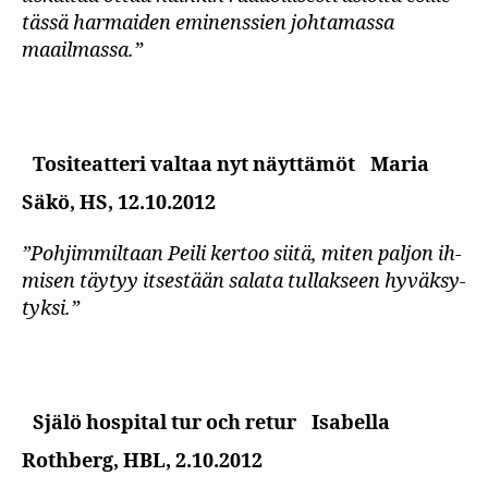
tässä harmaiden eminenssien johtamassa
maailmassa.”
Tositeatteri valtaa nyt näyttämöt
Maria
Säkö, HS, 12.10.2012
”Poh­jim­mil­taan Pei­li ker­too sii­tä, mi­ten pal­jon ih­
mi­sen täy­tyy it­ses­tään sa­la­ta tul­lak­seen hy­väk­sy­
tyk­si.”
Själö hospital tur och retur
Isabella
Rothberg, HBL, 2.10.2012