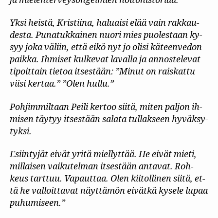
ja mie­len­ter­veys­on­gel­mien hoi­to­his­to­riaa.
Yk­si heis­tä, Kris­tii­na, ha­luai­si elää vain rak­kau­
des­ta. Pu­na­tuk­kai­nen nuo­ri mies puo­les­taan ky­
syy jo­ka vä­liin, et­tä ei­kö nyt jo oli­si kä­teen­ve­don
paik­ka. Ih­mi­set kul­ke­vat la­val­la ja an­nos­te­le­vat
ti­poit­tain tie­toa it­ses­tään: ”Mi­nut on rais­kat­tu
vii­si ker­taa.” ”O­len hul­lu.”
Poh­jim­mil­taan Pei­li ker­too sii­tä, mi­ten pal­jon ih­
mi­sen täy­tyy it­ses­tään sa­la­ta tul­lak­seen hy­väk­sy­
tyk­si.
Esiin­ty­jät ei­vät yri­tä miel­lyt­tää. He ei­vät mie­ti,
mil­lai­sen vai­ku­tel­man it­ses­tään an­ta­vat. Roh­
keus tart­tuu. Va­paut­taa. Olen kii­tol­li­nen sii­tä, et­
tä he val­loit­ta­vat näyt­tä­mön ei­vät­kä ky­se­le lu­paa
pu­hu­mi­seen.”