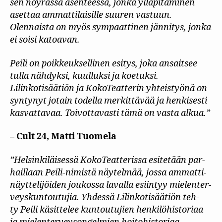
sen nöyrässä asenteessa, jonka ylläpitäminen
asettaa ammattilaisille suuren vastuun.
Olennaista on myös sympaattinen jännitys, jonka
ei soisi katoavan.
Peili on poikkeuksellinen esitys, joka ansaitsee
tulla nähdyksi, kuulluksi ja koetuksi.
Lilinkotisäätiön ja KokoTeatterin yhteistyönä on
syntynyt jotain todella merkittävää ja henkisesti
kasvattavaa. Toivottavasti tämä on vasta alkua.”
– Cult 24, Matti Tuomela
”Hel­sin­ki­läi­ses­sä Ko­ko­Teat­te­ris­sa esi­te­tään par­
hail­laan Pei­li-ni­mis­tä näy­tel­mää, jos­sa am­mat­ti­
näyt­te­li­jöi­den jou­kos­sa la­val­la esiin­tyy mie­len­ter­
veys­kun­tou­tu­jia. Yh­des­sä Li­lin­ko­ti­sää­tiön teh­
ty Pei­li kä­sit­te­lee kun­tou­tu­jien hen­ki­lö­his­to­riaa