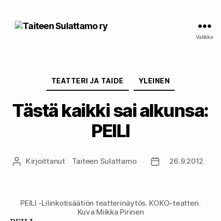
Taiteen
Sulattamo
Valikko
ry
Kategoriat
TEATTERI JA TAIDE
YLEINEN
Tästä kaikki sai alkunsa:
PEILI
Kirjoittanut
Taiteen Sulattamo
26.9.2012
Kirjoittaja
Julkaisupäivämää
PEILI -Lilinkotisäätiön teatterinäytös. KOKO-teatteri.
Kuva Miikka Pirinen