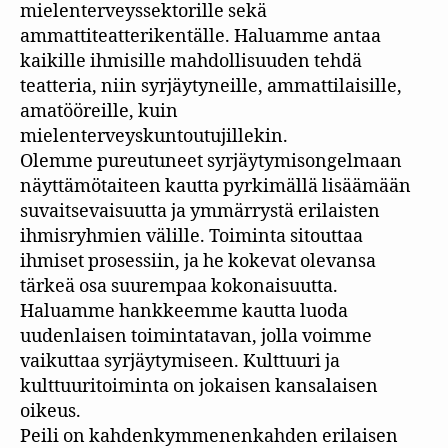
mielenterveyssektorille sekä
ammattiteatterikentälle. Haluamme antaa
kaikille ihmisille mahdollisuuden tehdä
teatteria, niin syrjäytyneille, ammattilaisille,
amatööreille, kuin
mielenterveyskuntoutujillekin.
Olemme pureutuneet syrjäytymisongelmaan
näyttämötaiteen kautta pyrkimällä lisäämään
suvaitsevaisuutta ja ymmärrystä erilaisten
ihmisryhmien välille. Toiminta sitouttaa
ihmiset prosessiin, ja he kokevat olevansa
tärkeä osa suurempaa kokonaisuutta.
Haluamme hankkeemme kautta luoda
uudenlaisen toimintatavan, jolla voimme
vaikuttaa syrjäytymiseen. Kulttuuri ja
kulttuuritoiminta on jokaisen kansalaisen
oikeus.
Peili on kahdenkymmenenkahden erilaisen