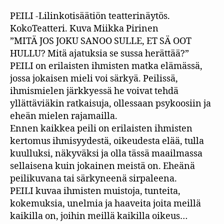
PEILI -Lilinkotisäätiön teatterinäytös.
KokoTeatteri. Kuva Miikka Pirinen
”MITÄ JOS JOKU SANOO SULLE, ET SÄ OOT
HULLU? Mitä ajatuksia se sussa herättää?”
PEILI on erilaisten ihmisten matka elämässä,
jossa jokaisen mieli voi särkyä. Peilissä,
ihmismielen järkkyessä he voivat tehdä
yllättäviäkin ratkaisuja, ollessaan psykoosiin ja
eheän mielen rajamailla.
Ennen kaikkea peili on erilaisten ihmisten
kertomus ihmisyydestä, oikeudesta elää, tulla
kuulluksi, näkyväksi ja olla tässä maailmassa
sellaisena kuin jokainen meistä on. Eheänä
peilikuvana tai särkyneenä sirpaleena.
PEILI kuvaa ihmisten muistoja, tunteita,
kokemuksia, unelmia ja haaveita joita meillä
kaikilla on, joihin meillä kaikilla oikeus…