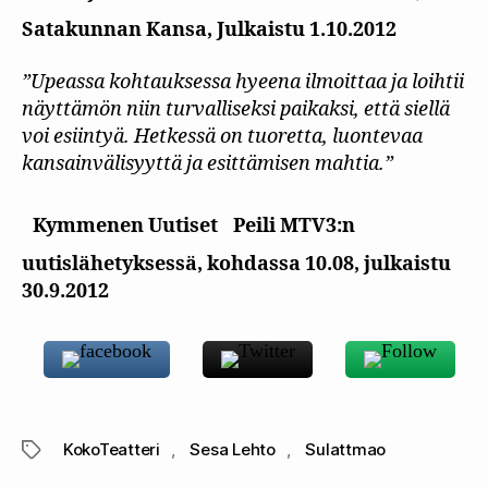
Satakunnan Kansa, Julkaistu 1.10.2012
”Upeassa kohtauksessa hyeena ilmoittaa ja loihtii
näyttämön niin turvalliseksi paikaksi, että siellä
voi esiintyä. Hetkessä on tuoretta, luontevaa
kansainvälisyyttä ja esittämisen mahtia.”
Kymmenen Uutiset
Peili MTV3:n
uutislähetyksessä, kohdassa 10.08, julkaistu
30.9.2012
KokoTeatteri
,
Sesa Lehto
,
Sulattmao
Avainsanat