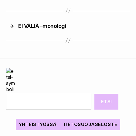
→
EI VÄLIÄ –monologi
ETSI
YHTEISTYÖSSÄ
TIETOSUOJASELOSTE