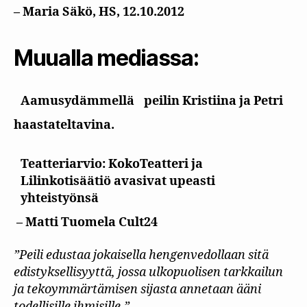
– Maria Säkö, HS, 12.10.2012
Muualla mediassa:
Aamusydämmellä
peilin Kristiina ja Petri
haastateltavina.
Teatteriarvio: KokoTeatteri ja
Lilinkotisäätiö avasivat upeasti
yhteistyönsä
– Matti Tuomela Cult24
”Peili edustaa jokaisella hengenvedollaan sitä
edistyksellisyyttä, jossa ulkopuolisen tarkkailun
ja tekoymmärtämisen sijasta annetaan ääni
todellisille ihmisille.”